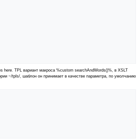
es here. TPL вариант макроса %custom searchAndWords()%, в XSLT
рии ~/tpls/, шаблон он принимает в качестве параметра, по умолчанию