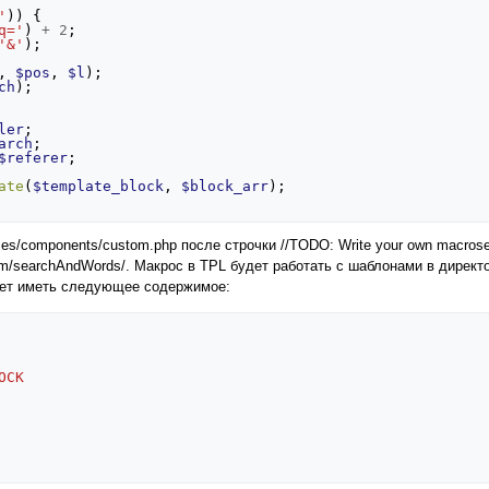
'
))
{
q='
)
+
2
;
'&'
);
,
$pos
,
$l
);
ch
);
ler
;
arch
;
$referer
;
ate
(
$template_block
,
$block_arr
);
es/components/custom.php после строчки //TODO: Write your own macros
om/searchAndWords/. Макрос в TPL будет работать с шаблонами в директо
ожет иметь следующее содержимое:
OCK