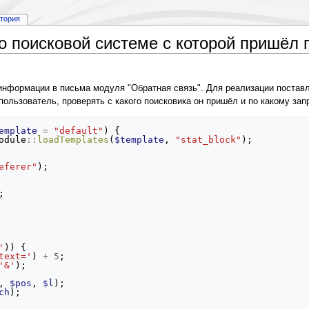
стория
 поисковой системе с которой пришёл п
нформации в письма модуля "Обратная связь". Для реализации поставл
пользователь, проверять с какого поисковика он пришёл и по какому за
emplate
=
"default"
)
{
odule
::
loadTemplates
(
$template
,
"stat_block"
);
eferer"
);
;
'
))
{
text='
)
+
5
;
'&'
);
,
$pos
,
$l
);
ch
);