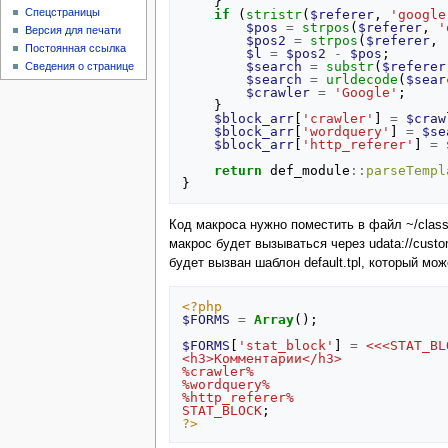
}
Спецстраницы
if
(
stristr
(
$referer
,
'google
$pos
=
strpos
(
$referer
,
'
Версия для печати
$pos2
=
strpos
(
$referer
,
Постоянная ссылка
$l
=
$pos2
-
$pos
;
$search
=
substr
(
$referer
Сведения о странице
$search
=
urldecode
(
$sear
$crawler
=
'Google'
;
}
$block_arr
[
'crawler'
]
=
$craw
$block_arr
[
'wordquery'
]
=
$se
$block_arr
[
'http_referer'
]
=
return
def_module
::
parseTempl
}
Код макроса нужно поместить в файл ~/class
макрос будет вызываться через udata://cust
будет вызван шаблон default.tpl, который м
<?php
$FORMS
=
Array
();
$FORMS
[
'stat_block'
]
=
<<<
STAT_BL
<h3>Комментарии</h3>
%crawler%
%wordquery%
%http_referer%
STAT_BLOCK
;
?>