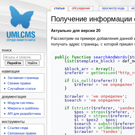
статья
обсуждение
просмотр кода
и
Получение информации о
Перейти к:
навигация
,
поиск
Актуально для версии 20
Рассмотрим на примере добавления данной и
получать адрес страницы, с которой пришёл 
поиск
public
function
searchAndWords
(
$t
list
(
$template_block
)
=
def_m
$block_arr
=
Array
();
навигация
$referer
=
getSession
(
"http_r
Заглавная страница
if
(
is_null
(
$referer
))
{
Свежие правки
$referer
=
'не определен'
}
Случайная статья
$crawler
=
'не определен'
;
документация
$search
=
'не определен'
;
Модули системы
if
(
stristr
(
$referer
,
'yandex
Макросы и шаблоны
$pos
=
strpos
(
$referer
,
'
API для разработчика
$pos2
=
strpos
(
$referer
,
$l
=
$pos2
-
$pos
;
инструменты
$search
=
substr
(
$referer
$search
=
urldecode
(
$sear
Ссылки сюда
$crawler
=
'Yandex'
;
Связанные правки