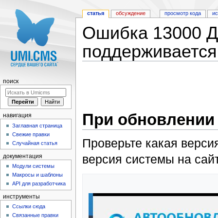
статья
обсуждение
просмотр кода
и
Ошибка 13000 Д
поддерживается
Перейти к:
навигация
,
поиск
поиск
При обновлении 
навигация
Заглавная страница
Свежие правки
Проверьте какая версия
Случайная статья
версия системы на сай
документация
Модули системы
Макросы и шаблоны
API для разработчика
инструменты
Ссылки сюда
Связанные правки