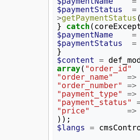
$paymentName
=
$paymentStatus
=
>
getPaymentStatus
}
catch
(
coreExcep
$paymentName
=
$paymentStatus
=
}
$content
=
def_mo
array
(
"order_id"
"order_name"
=>
"order_number"
=>
"payment_type"
=>
"payment_status"
"price"
=>
));
$langs
=
cmsContr