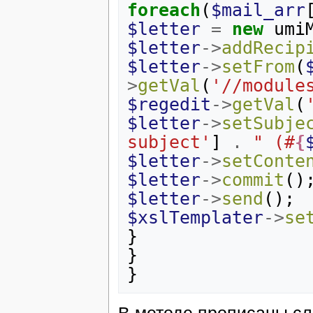
foreach
(
$mail_arr
$letter
=
new
umi
$letter
->
addRecip
$letter
->
setFrom
(
>
getVal
(
'//module
$regedit
->
getVal
(
$letter
->
setSubje
subject'
]
.
" (#
{
$letter
->
setConte
$letter
->
commit
()
$letter
->
send
();
$xslTemplater
->
se
}
}
}