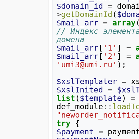
$domain_id
=
doma
>
getDomainId
(
$dom
$mail_arr
=
array
// Индекс элемента
домена
$mail_arr
[
'1'
]
=
$mail_arr
[
'2'
]
=
'umi3@umi.ru'
);
$xslTemplater
=
x
$xslInited
=
$xsl
list
(
$template
)
=
def_module
::
loadT
"neworder_notific
try
{
$payment
=
paymen