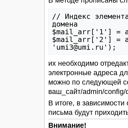
В методе прописаны сл
// Индекс элемента
домена

$mail_arr['1'] = a
$mail_arr['2'] = a
их необходимо отредак
электронные адреса для
можно по следующей ссы
ваш_сайт/admin/config/
В итоге, в зависимости
письма будут приходи
Внимание!