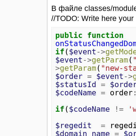
В файле classes/module
//TODO: Write here yo
public
function
onStatusChangedDo
if
(
$event
->
getMod
$event
->
getParam
(
>
getParam
(
"new-st
$order
=
$event
->
$statusId
=
$orde
$codeName
=
order
if
(
$codeName
!=
'
$regedit
=
reged
$domain_name
=
$o