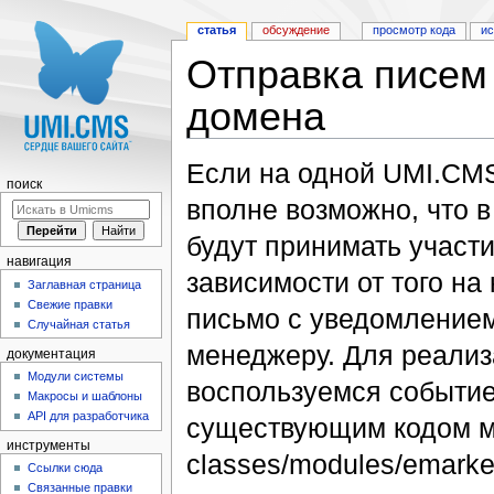
статья
обсуждение
просмотр кода
и
Отправка писем
домена
Перейти к:
навигация
,
поиск
Если на одной UMI.CMS
поиск
вполне возможно, что в
будут принимать участ
навигация
зависимости от того на
Заглавная страница
Свежие правки
письмо с уведомлением
Случайная статья
менеджеру. Для реализ
документация
Модули системы
воспользуемся событием
Макросы и шаблоны
API для разработчика
существующим кодом ме
инструменты
classes/modules/emarke
Ссылки сюда
Связанные правки