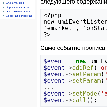
следующего содержани
Спецстраницы
Версия для печати
Постоянная ссылка
<?php

Сведения о странице
new umiEventListen
'emarket', 'onStat
Само событие прописано
$event
=
new
umiE
$event
->
addRef
(
'o
$event
->
setParam
(
$event
->
setParam
(
...
$event
->
setMode
(
'
$event
->
call
();