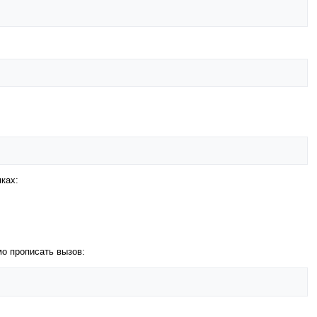
пках:
мо прописать вызов: