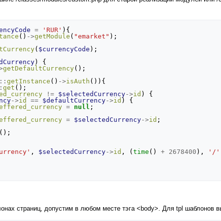
encyCode
=
'RUR'
){
tance
()
->
getModule
(
"emarket"
);
tCurrency
(
$currencyCode
);
dCurrency
)
{
>
getDefaultCurrency
();
::
getInstance
()
->
isAuth
()){
:
get
();
ed_currency
!=
$selectedCurrency
->
id
)
{
ncy
->
id
==
$defaultCurrency
->
id
)
{
effered_currency
=
null
;
effered_currency
=
$selectedCurrency
->
id
;
();
urrency'
,
$selectedCurrency
->
id
,
(
time
()
+
2678400
),
'/'
онах страниц, допустим в любом месте тэга <body>. Для tpl шаблонов 