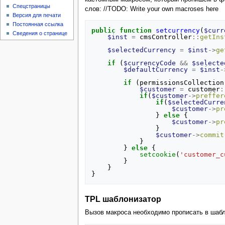
Спецстраницы
слов: //TODO: Write your own macroses here
Версия для печати
Постоянная ссылка
public
function
setcurrency
(
$curr
Сведения о странице
$inst
=
cmsController
::
getIns
$selectedCurrency
=
$inst
->
ge
if
(
$currencyCode
&&
$selecte
$defaultCurrency
=
$inst
-
if
(
permissionsCollection
$customer
=
customer
:
if
(
$customer
->
preffer
if
(
$selectedCurre
$customer
->
pr
}
else
{
$customer
->
pr
}
$customer
->
commit
}
}
else
{
setcookie
(
'customer_c
}
}
}
TPL шаблонизатор
Вызов макроса необходимо прописать в шабл