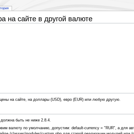
стория
а на сайте в другой валюте
цены на сайте, на доллары (USD), евро (EUR) или любую другую.
должна быть не ниже 2.8.4.
новим валюту по умолчанию, допустим: default-currency = "RUR", а для 
йле /classes/modules/custom.php для старой реализации модулей или /