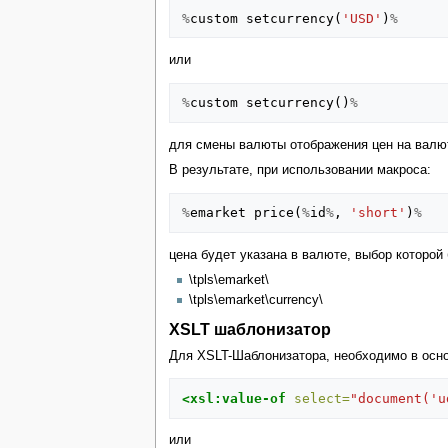
%
custom
setcurrency
(
'USD'
)
%
или
%
custom
setcurrency
()
%
для смены валюты отображения цен на валю
В результате, при использовании макроса:
%
emarket
price
(
%
id
%
,
'short'
)
%
цена будет указана в валюте, выбор которой б
\tpls\emarket\
\tpls\emarket\currency\
XSLT шаблонизатор
Для XSLT-Шаблонизатора, необходимо в осно
<xsl:value-of
select=
"document('u
или