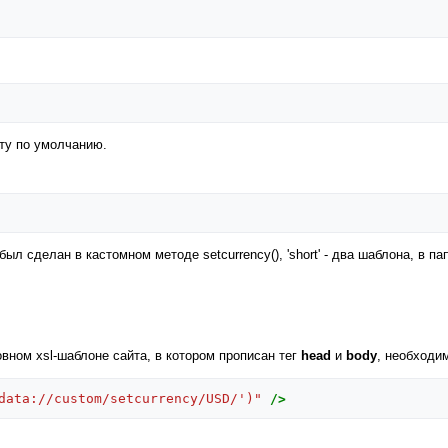
ту по умолчанию.
ыл сделан в кастомном методе setcurrency(), 'short' - два шаблона, в па
вном xsl-шаблоне сайта, в котором прописан тег
head
и
body
, необходи
data://custom/setcurrency/USD/')"
/>