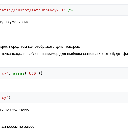
data://custom/setcurrency/')"
/>
ту по умолчанию.
крос перед тем как отображать цены товаров.
 точке входа в шаблон, например для шаблона demomarket это будет ф
ncy'
,
array
(
'USD'
));
ncy'
);
ту по умолчанию.
 запросом на адрес: