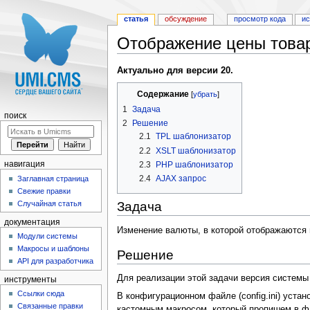
статья
обсуждение
просмотр кода
и
Отображение цены товар
Перейти к:
навигация
,
поиск
Актуально для версии 20.
Содержание
[
убрать
]
1
Задача
поиск
2
Решение
2.1
TPL шаблонизатор
2.2
XSLT шаблонизатор
2.3
PHP шаблонизатор
навигация
2.4
AJAX запрос
Заглавная страница
Свежие правки
Случайная статья
Задача
документация
Изменение валюты, в которой отображаются 
Модули системы
Макросы и шаблоны
Решение
API для разработчика
Для реализации этой задачи версия системы 
инструменты
Ссылки сюда
В конфигурационном файле (config.ini) уста
Связанные правки
кастомным макросом, который пропишем в фа