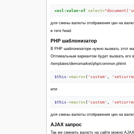
<xsl:value-of
select=
"document('u
для смены валюты отображения цен на валю
в теге head.
PHP шаблонизатор
В PHP шаблонизаторе нужно вызвать этот ма
Оптимальным вариантом будет вызвать его в
/templates/demomarket/php/common.phtml
$this
->
macros
(
'custom'
,
'setcurre
или
$this
->
macros
(
'custom'
,
'setcurre
для смены валюты отображения цен на валю
AJAX запрос
Так же сменить валюту на сайте можно AJAX