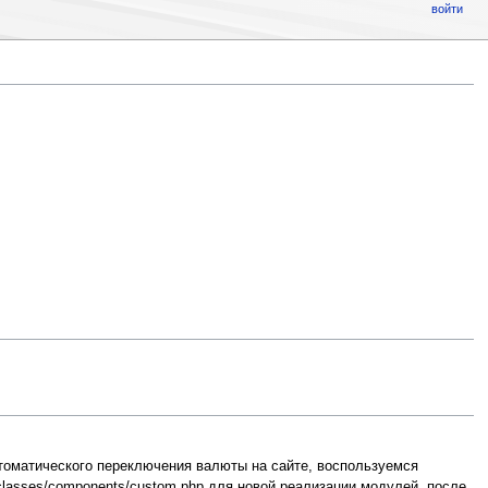
войти
автоматического переключения валюты на сайте, воспользуемся
classes/components/custom.php для новой реализации модулей, после