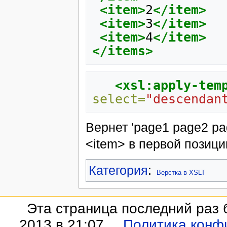
<item>
2
</item>
<item>
3
</item>
<item>
4
</item>
</items>
<xsl:apply-tem
select=
"descendan
Вернет 'page1 page2 pa
<item> в первой позици
Категория
:
Верстка в XSLT
Эта страница последний раз 
2013 в 21:07.
Политика конф