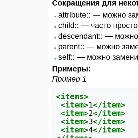
Cокращения для неко
attribute:: — можно з
child:: — часто прост
descendant:: — можно 
parent:: — можно заме
self:: — можно замени
Примеры:
Пример 1
<items>
<item>
1
</item>
<item>
2
</item>
<item>
3
</item>
<item>
4
</item>