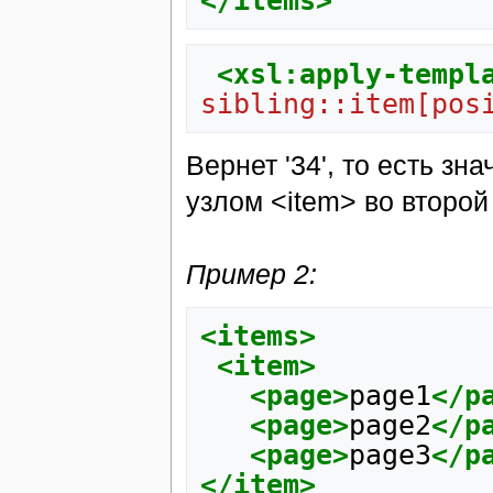
</items>
<xsl:apply-templ
sibling::item[pos
Вернет '34', то есть зн
узлом <item> во второй
Пример 2:
<items>
<item>
<page>
page1
</p
<page>
page2
</p
<page>
page3
</p
</item>