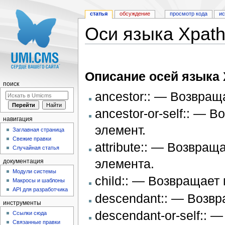
статья
обсуждение
просмотр кода
и
Оси языка Xpat
Перейти к:
навигация
,
поиск
Описание осей языка 
поиск
ancestor:: — Возвращ
ancestor-or-self:: —
навигация
элемент.
Заглавная страница
Свежие правки
attribute:: — Возвра
Случайная статья
элемента.
документация
Модули системы
child:: — Возвращает
Макросы и шаблоны
API для разработчика
descendant:: — Возвр
инструменты
descendant-or-self::
Ссылки сюда
Связанные правки