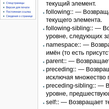
текущий элемент.
Спецстраницы
Версия для печати
following:: — Возвра
Постоянная ссылка
Сведения о странице
текущего элемента.
following-sibling:: —
уровне, следующих з
namespace:: — Возвр
имён (то есть присутс
parent:: — Возвращае
preceding:: — Возвр
исключая множество 
preceding-sibling:: 
уровне, предшествую
self:: — Возвращает 