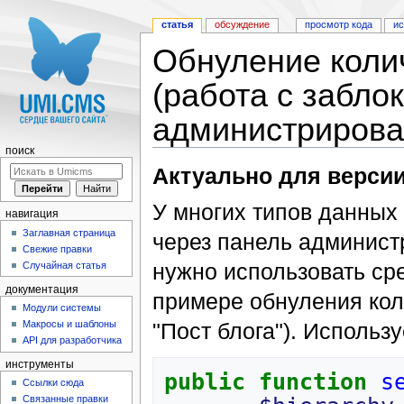
статья
обсуждение
просмотр кода
и
Обнуление коли
(работа с забло
администрирова
поиск
Перейти к:
навигация
,
поиск
Актуально для версии
У многих типов данных 
навигация
Заглавная страница
через панель админист
Свежие правки
нужно использовать ср
Случайная статья
документация
примере обнуления кол
Модули системы
"Пост блога"). Исполь
Макросы и шаблоны
API для разработчика
инструменты
public
function
s
Ссылки сюда
Связанные правки