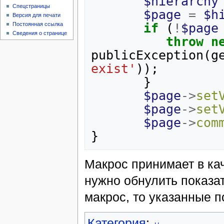
$hierarchy
Спецстраницы
$page
=
$h
Версия для печати
if
(
!
$page
Постоянная ссылка
Сведения о странице
throw
n
publicException
(
g
exist'
));
}
$page
->
set
$page
->
set
$page
->
com
}
Макрос принимает в кач
нужно обнулить показат
макрос, то указанные п
Категория
: