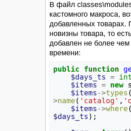
В файл classes\modules
кастомного макроса, 
добавленных товарах. 
новизны товара, то ест
добавлен не более чем 
времени:
public
function
g
$days_ts
=
in
$items
=
new
$items
->
types
>
name
(
'catalog'
,
'
$items
->
where
$days_ts
);