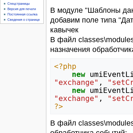
Спецстраницы
В модуле "Шаблоны дан
Версия для печати
Постоянная ссылка
добавим поле типа "Да
Сведения о странице
кавычек
В файл classes\module
назначения обработчик
<?php
new
umiEventL
"exchange"
,
"setC
new
umiEventL
"exchange"
,
"setC
?>
В файл classes\module
обработчика событий: