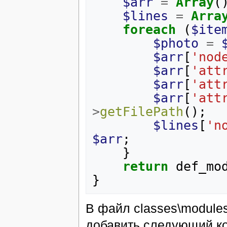
$arr
=
Array
(
$lines
=
Arra
foreach
(
$ite
$photo
=
$arr
[
'nod
$arr
[
'att
$arr
[
'att
$arr
[
'att
>
getFilePath
();
$lines
[
'n
$arr
;
}
return
def_mo
}
В файл classes\modules
добавить следующий ко