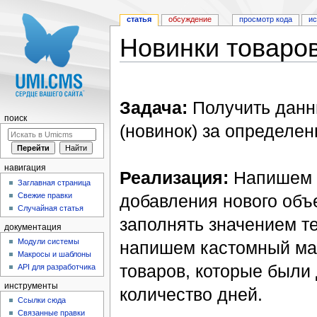
статья
обсуждение
просмотр кода
и
Новинки товаро
Перейти к:
навигация
,
поиск
Задача:
Получить данн
поиск
(новинок) за определен
навигация
Реализация:
Напишем о
Заглавная страница
Свежие правки
добавления нового объе
Случайная статья
заполнять значением те
документация
Модули системы
напишем кастомный ма
Макросы и шаблоны
товаров, которые были
API для разработчика
инструменты
количество дней.
Ссылки сюда
Связанные правки