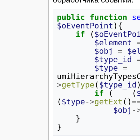
public
function
s
$oEventPoint
){
if
(
$oEventPo
$element
$obj
=
$e
$type_id
$type
=
umiHierarchyTypes
>
getType
(
$type_id
if
(
(
(
$type
->
getExt
()
=
$obj
-
}
}