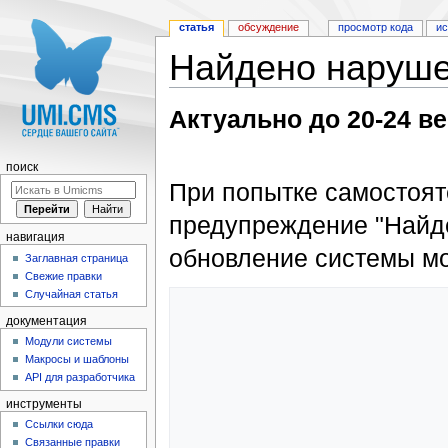
статья
обсуждение
просмотр кода
и
Найдено наруше
Перейти к:
навигация
,
поиск
Актуально до 20-24 в
поиск
При попытке самостоят
предупреждение "Найд
навигация
обновление системы мо
Заглавная страница
Свежие правки
Случайная статья
документация
Модули системы
Макросы и шаблоны
API для разработчика
инструменты
Ссылки сюда
Связанные правки