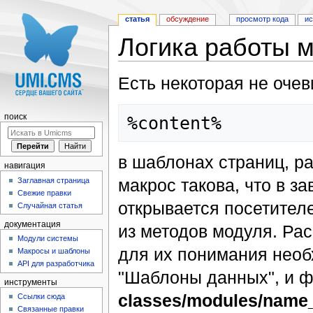
статья
обсуждение
просмотр кода
и
Логика работы м
Перейти к:
навигация
,
поиск
Есть некоторая не оче
поиск
в шаблонах страниц, р
навигация
макрос такова, что в з
Заглавная страница
Свежие правки
открывается посетител
Случайная статья
документация
из методов модуля. Ра
Модули системы
для их понимания необ
Макросы и шаблоны
API для разработчика
"Шаблоны данных", и ф
инструменты
classes/modules/name
Ссылки сюда
Связанные правки