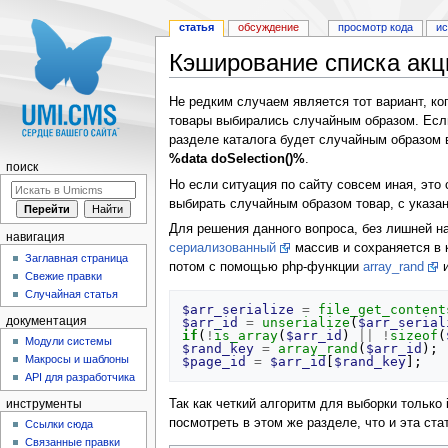
статья
обсуждение
просмотр кода
и
Кэширование списка акц
Перейти к:
навигация
,
поиск
Не редким случаем является тот вариант, ко
товары выбирались случайным образом. Есл
разделе каталога будет случайным образом 
%data doSelection()%
.
поиск
Но если ситуация по сайту совсем иная, это
выбирать случайным образом товар, с указа
Для решения данного вопроса, без лишней н
навигация
сериализованный
массив и сохраняется в 
Заглавная страница
потом с помощью php-функции
array_rand
и
Свежие правки
Случайная статья
$arr_serialize
=
file_get_content
документация
$arr_id
=
unserialize
(
$arr_serial
if
(
!
is_array
(
$arr_id
)
||
!
sizeof
(
Модули системы
$rand_key
=
array_rand
(
$arr_id
);
Макросы и шаблоны
$page_id
=
$arr_id
[
$rand_key
];
API для разработчика
Так как четкий алгоритм для выборки только
инструменты
посмотреть в этом же разделе, что и эта ста
Ссылки сюда
Связанные правки