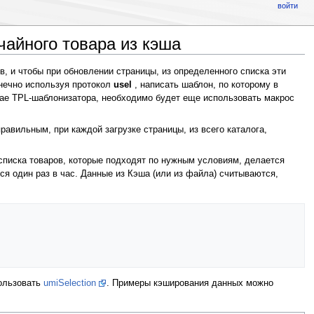
войти
чайного товара из кэша
в, и чтобы при обновлении страницы, из определенного списка эти
нечно используя протокол
usel
, написать шаблон, по которому в
чае TPL-шаблонизатора, необходимо будет еще использовать макрос
равильным, при каждой загрузке страницы, из всего каталога,
списка товаров, которые подходят по нужным условиям, делается
ся один раз в час. Данные из Кэша (или из файла) считываются,
ользовать
umiSelection
. Примеры кэширования данных можно