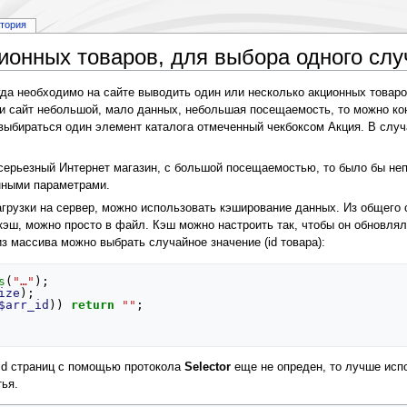
стория
ионных товаров, для выбора одного слу
гда необходимо на сайте выводить один или несколько акционных товаро
и сайт небольшой, мало данных, небольшая посещаемость, то можно ко
выбираться один элемент каталога отмеченный чекбоксом Акция. В слу
 серьезный Интернет магазин, с большой посещаемостью, то было бы неп
нными параметрами.
агрузки на сервер, можно использовать кэширование данных. Из общего 
кэш, можно просто в файл. Кэш можно настроить так, чтобы он обновлял
з массива можно выбрать случайное значение (id товара):
s
(
"…"
);
ize
);
$arr_id
))
return
""
;
 id страниц с помощью протокола
Selector
еще не опреден, то лучше исп
тья.