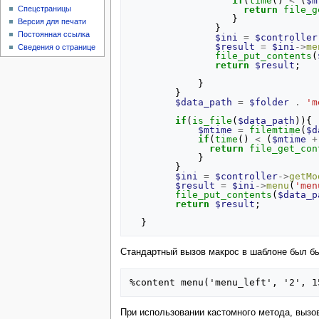
if
(
time
()
<
(
$m
return
file_g
Спецстраницы
}
Версия для печати
}
Постоянная ссылка
$ini
=
$controller
$result
=
$ini
->
me
Сведения о странице
file_put_contents
(
return
$result
;
}
}
$data_path
=
$folder
.
'm
if
(
is_file
(
$data_path
)){
$mtime
=
filemtime
(
$d
if
(
time
()
<
(
$mtime
+
return
file_get_con
}
}
$ini
=
$controller
->
getMo
$result
=
$ini
->
menu
(
'men
file_put_contents
(
$data_p
return
$result
;
}
Стандартный вызов макрос в шаблоне был бы
При использовании кастомного метода, вызо