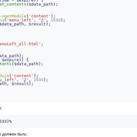
time
+
$expire
))
{
et_contents
(
$data_path
);
->
getModule
(
'content'
);
nu
(
'menu_left'
,
'2'
,
1533
);
$data_path
,
$result
);
enuLeft_all.html'
;
ata_path
);
$expire
))
{
tents
(
$data_path
);
dule
(
'content'
);
u_left'
,
'2'
,
1533
);
ath
,
$result
);
:
в должен быть: