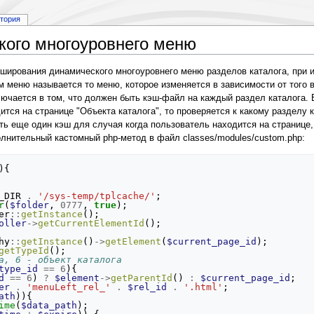
стория
кого многоуровнего меню
эширования динамического многоуровнего меню разделов каталога, при 
 меню называется то меню, которое изменяется в зависимости от того в
лючается в том, что должен быть кэш-файл на каждый раздел каталога.
ится на странице "Объекта каталога", то проверяется к какому разделу 
ть еще один кэш для случая когда пользователь находится на странице, 
лнительный кастомный php-метод в файл classes/modules/custom.php:
){
_DIR
.
'/sys-temp/tplcache/'
;
r
(
$folder
,
0777
,
true
);
er
::
getInstance
();
oller
->
getCurrentElementId
();
hy
::
getInstance
()
->
getElement
(
$current_page_id
);
getTypeId
();
а, 6 - объект каталога
type_id
==
6
){
d
==
6
)
?
$element
->
getParentId
()
:
$current_page_id
;
er
.
'menuLeft_rel_'
.
$rel_id
.
'.html'
;
ath
)){
ime
(
$data_path
);