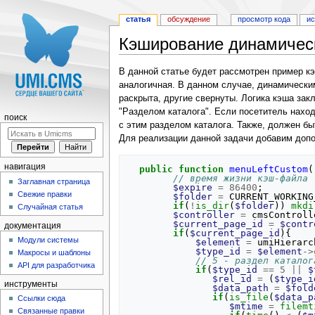
статья
обсуждение
просмотр кода
и
Кэширование динамичес
Перейти к:
навигация
,
поиск
В данной статье будет рассмотрен пример к
аналогичная. В данном случае, динамическим
раскрыта, другие свернуты. Логика кэша зак
"Разделом каталога". Если посетитель наход
поиск
с этим разделом каталога. Также, должен бы
Для реализации данной задачи добавим допо
навигация
public
function
menuLeftCustom
(
// время жизни кэш-файла
Заглавная страница
$expire
=
86400
;
Свежие правки
$folder
=
CURRENT_WORKING
if
(
!
is_dir
(
$folder
))
mkdi
Случайная статья
$controller
=
cmsControll
$current_page_id
=
$contr
документация
if
(
$current_page_id
){
Модули системы
$element
=
umiHierarc
$type_id
=
$element
->
Макросы и шаблоны
// 5 - раздел каталог
API для разработчика
if
(
$type_id
==
5
||
$
$rel_id
=
(
$type_i
инструменты
$data_path
=
$fold
if
(
is_file
(
$data_p
Ссылки сюда
$mtime
=
filemt
Связанные правки