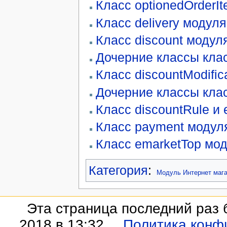
Класс optionedOrderI
Класс delivery модуля
Класс discount модул
Дочерние классы клас
Класс discountModific
Дочерние классы клас
Класс discountRule и 
Класс payment модул
Класс emarketTop мод
Категория
:
Модуль Интернет мага
Эта страница последний раз 
2018 в 13:32.
Политика конф