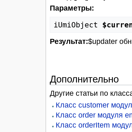
Параметры:
iUmiObject
 $curre
Результат:
$updater об
Дополнительно
Другие статьи по класс
Класс customer модул
Класс order модуля e
Класс orderItem моду