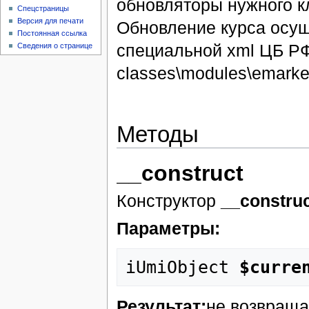
обновляторы нужного к
Спецстраницы
Версия для печати
Обновление курса осущ
Постоянная ссылка
специальной xml ЦБ РФ
Сведения о странице
classes\modules\emarket
Методы
__construct
Конструктор
__construc
Параметры:
iUmiObject
 $curre
Результат:
не возвраща