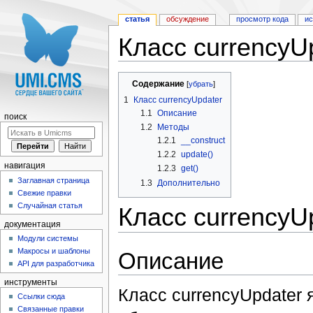
статья
обсуждение
просмотр кода
и
Класс currencyU
Перейти к:
навигация
,
поиск
Содержание
[
убрать
]
1
Класс currencyUpdater
1.1
Описание
поиск
1.2
Методы
1.2.1
__construct
1.2.2
update()
навигация
1.2.3
get()
Заглавная страница
1.3
Дополнительно
Свежие правки
Случайная статья
Класс currencyU
документация
Модули системы
Макросы и шаблоны
Описание
API для разработчика
инструменты
Класс currencyUpdater 
Ссылки сюда
Связанные правки