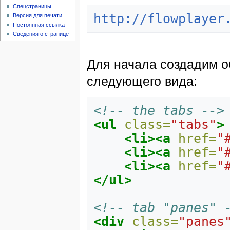
Спецстраницы
http://flowplayer
Версия для печати
Постоянная ссылка
Сведения о странице
Для начала создадим о
следующего вида:
<!-- the tabs -->
<ul
class=
"tabs"
>
<li><a
href=
"
<li><a
href=
"
<li><a
href=
"
</ul>
<!-- tab "panes" 
<div
class=
"panes