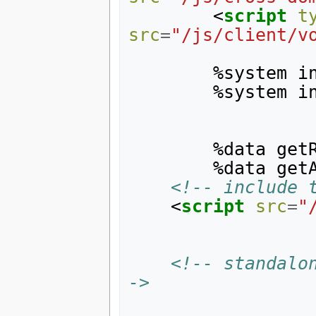
<
script
t
src
=
"/js/client/v
		%system includeQuickEditJs()%

        %system includeEditInPlaceJs()%

        %data getRssMeta(%pid%)%

        %data getAtomMeta(%pid%)%

<!-- include 
<
script
src
=
"
<!-- standalo
->