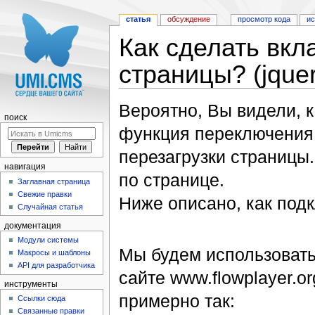
статья
обсуждение
просмотр кода
и
Как сделать вкл
страницы? (jquer
Перейти к:
навигация
,
поиск
Вероятно, Вы видели, 
поиск
функция переключения
перезагрузки страницы.
навигация
по странице.
Заглавная страница
Свежие правки
Ниже описано, как под
Случайная статья
документация
Модули системы
Мы будем использовать
Макросы и шаблоны
API для разработчика
сайте www.flowplayer.o
инструменты
примерно так:
Ссылки сюда
Связанные правки