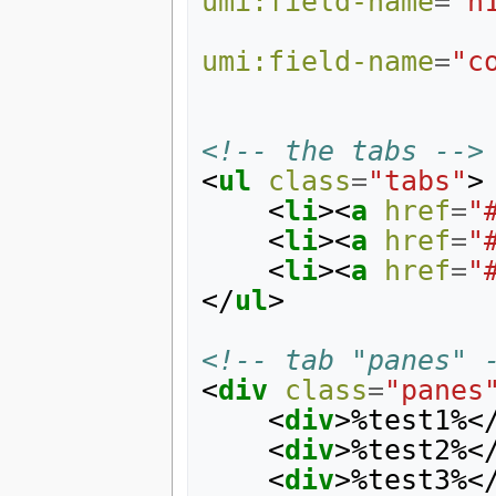
umi:field-name
=
"h
umi:field-name
=
"c
<!-- the tabs -->
<
ul
class
=
"tabs"
>
<
li
><
a
href
=
"
<
li
><
a
href
=
"
<
li
><
a
href
=
"
</
ul
>
<!-- tab "panes" 
<
div
class
=
"panes
<
div
>
%test1%
<
<
div
>
%test2%
<
<
div
>
%test3%
<