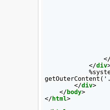
					%vote insertlast('home
<
</
div
			%system 
getOuterContent('.
</
div
>
</
body
>
</
html
>