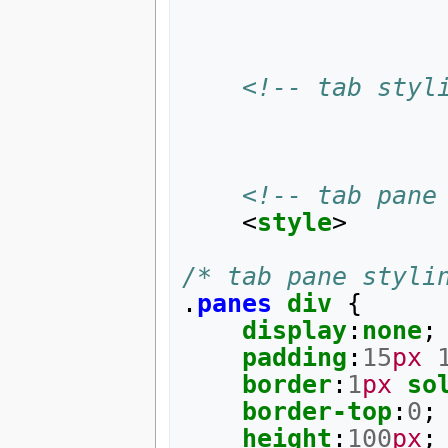
<!-- tab styl
<!-- tab pane
<
style
>
/* tab pane styli
.
panes
div
{
display
:
none
;
padding
:
15
px
border
:
1
px
so
border-top
:
0
;
height
:
100
px
;