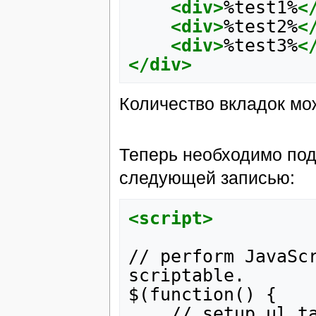
<div>
%test1%
<
<div>
%test2%
<
<div>
%test3%
<
</div>
Количество вкладок мо
Теперь необходимо под
следующей записью:
<script>
//
perform
JavaSc
scriptable.

$(function()
//
setup
ul.t