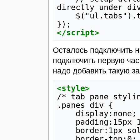
directly
under
$("ul.tabs").
</script>
Осталось подключить н
подключить первую час
надо добавить такую за
<style>
/*
tab
pane
styli
.panes
div
display:none;
padding:15px
border:1px
so