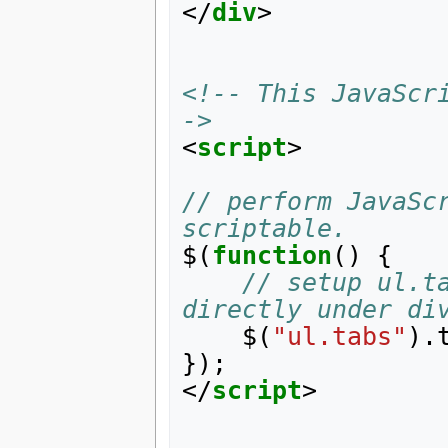
</
div
>
<!-- This JavaScr
->
<
script
>
// perform JavaScr
scriptable.
$
(
function
()
{
// setup ul.ta
directly under di
$
(
"ul.tabs"
).
});
</
script
>