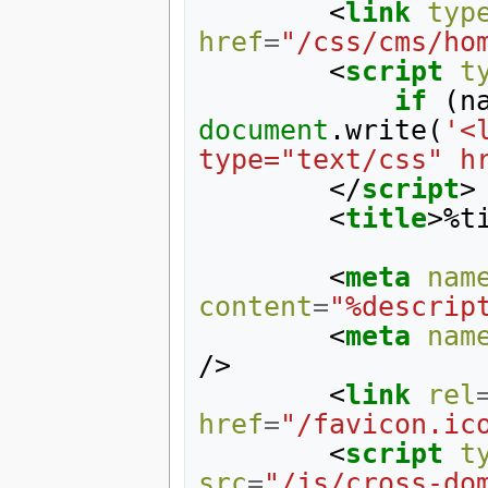
<
link
typ
href
=
"/css/cms/ho
<
script
t
if
(
n
document
.
write
(
'<
type="text/css" h
</
script
>
<
title
>
%t
<
meta
nam
content
=
"%descrip
<
meta
nam
/>
<
link
rel
href
=
"/favicon.ic
<
script
t
src
=
"/js/cross-do