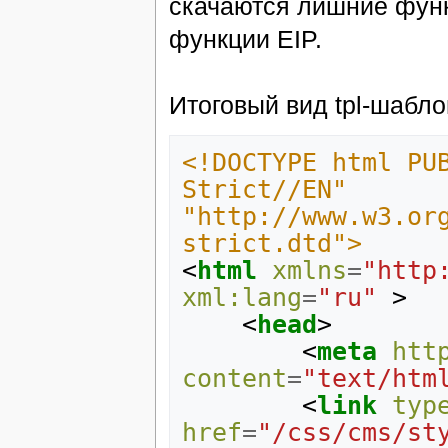
скачаются лишние функ
функции EIP.
Итоговый вид tpl-шабл
<!DOCTYPE html PUB
Strict//EN" 
"http://www.w3.or
strict.dtd">
<
html
xmlns
=
"http
xml:lang
=
"ru"
>
<
head
>
<
meta
htt
content
=
"text/htm
<
link
typ
href
=
"/css/cms/st