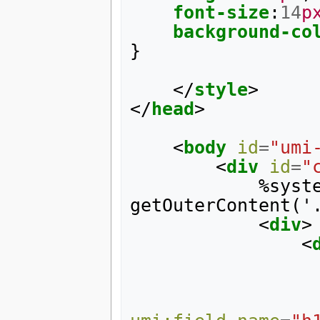
font-size
:
14
p
background-co
}
</
style
>
</
head
>
<
body
id
=
"umi
<
div
id
=
"
			%system 
getOuterContent('.
<
div
>
<