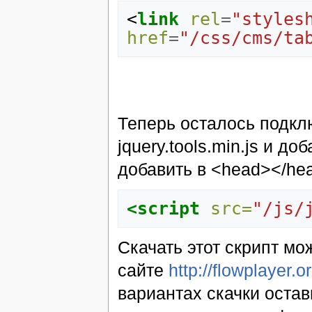
<
link
rel
=
"styles
href
=
"/css/cms/ta
Теперь осталось подкл
jquery.tools.min.js и до
добавить в <head></hea
<script
src=
"/js/
Скачать этот скрипт мо
сайте
http://flowplayer.
вариантах скачки остав