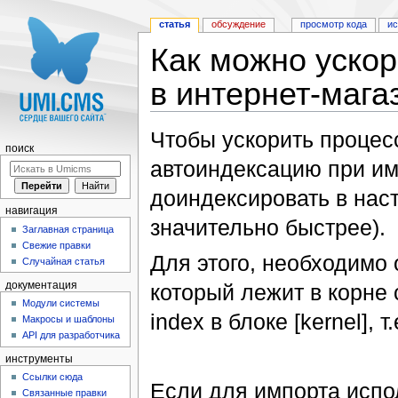
статья
обсуждение
просмотр кода
и
Как можно ускор
в интернет-мага
Перейти к:
навигация
,
поиск
Чтобы ускорить процес
поиск
автоиндексацию при им
доиндексировать в наст
навигация
значительно быстрее).
Заглавная страница
Свежие правки
Для этого, необходимо 
Случайная статья
который лежит в корне 
документация
Модули системы
index в блоке [kernel], т
Макросы и шаблоны
API для разработчика
инструменты
Ссылки сюда
Если для импорта испол
Связанные правки