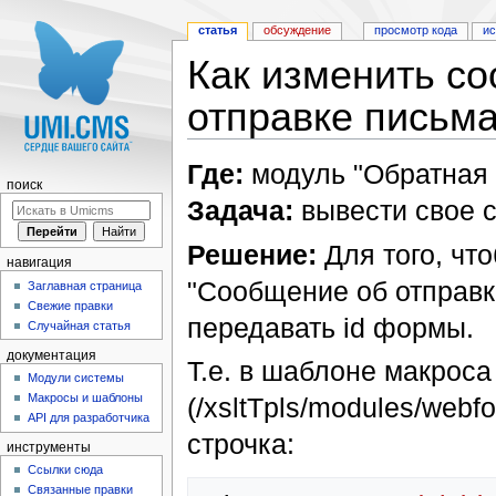
статья
обсуждение
просмотр кода
и
Как изменить с
отправке письм
Перейти к:
навигация
,
поиск
Где:
модуль "Обратная 
поиск
Задача:
вывести свое 
Решение:
Для того, чт
навигация
"Сообщение об отправк
Заглавная страница
Свежие правки
передавать id формы.
Случайная статья
документация
Т.е. в шаблоне макроса
Модули системы
Макросы и шаблоны
(/xsltTpls/modules/webf
API для разработчика
строчка:
инструменты
Ссылки сюда
Связанные правки