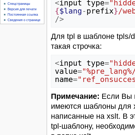
<
input
type
=
"hidd
Спецстраницы
{
$lang
-
prefix
}
/we
Версия для печати
Постоянная ссылка
/>
Сведения о странице
Для tpl в шаблоне tpls/d
такая строчка:
<
input
type
=
"hidd
value
=
"%pre_lang%
name
=
"ref_onsucce
Примечание:
Если Вы и
имеются шаблоны для xs
написанные на xslt. В 
tpl-шаблону, необходи