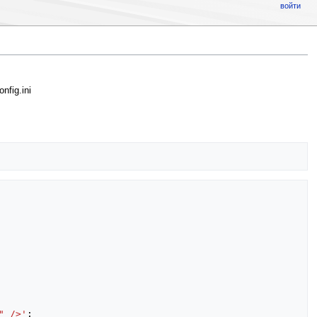
войти
nfig.ini
" />'
;