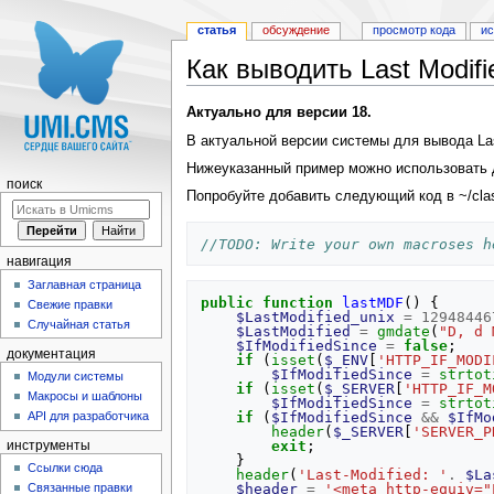
статья
обсуждение
просмотр кода
и
Как выводить Last Modifi
Перейти к:
навигация
,
поиск
Актуально для версии 18.
В актуальной версии системы для вывода Las
Нижеуказанный пример можно использовать 
поиск
Попробуйте добавить следующий код в ~/clas
//TODO: Write your own macroses h
навигация
Заглавная страница
public
function
lastMDF
()
{
Свежие правки
$LastModified_unix
=
12948446
Случайная статья
$LastModified
=
gmdate
(
"D, d 
$IfModifiedSince
=
false
;
документация
if
(
isset
(
$_ENV
[
'HTTP_IF_MODI
$IfModifiedSince
=
strtot
Модули системы
if
(
isset
(
$_SERVER
[
'HTTP_IF_M
Макросы и шаблоны
$IfModifiedSince
=
strtot
if
(
$IfModifiedSince
&&
$IfMo
API для разработчика
header
(
$_SERVER
[
'SERVER_P
exit
;
инструменты
}
Ссылки сюда
header
(
'Last-Modified: '
.
$La
$header
=
'<meta http-equiv="
Связанные правки