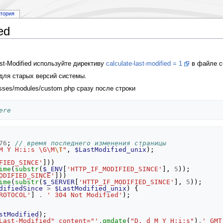
стория
ed
t-Modified используйте директиву
calculate-last-modified = 1
в файле co
для старых версий системы.
ses/modules/custom.php сразу после строки
ere
76
;
// время последнего изменения страницы 
M Y H:i:s \G\M
\T
"
,
$LastModified_unix
);
FIED_SINCE'
]))
ime
(
substr
(
$_ENV
[
'HTTP_IF_MODIFIED_SINCE'
],
5
));
ODIFIED_SINCE'
]))
ime
(
substr
(
$_SERVER
[
'HTTP_IF_MODIFIED_SINCE'
],
5
));
difiedSince
>
$LastModified_unix
)
{
ROTOCOL'
]
.
' 304 Not Modified'
);
stModified
);
Last-Modified" content="'
.
gmdate
(
"D, d M Y H:i:s"
)
.
' GMT