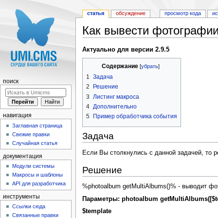
статья
обсуждение
просмотр кода
и
Как вывести фотографии
Перейти к:
навигация
,
поиск
Актуально для версии 2.9.5
Содержание
[
убрать
]
1
Задача
поиск
2
Решение
3
Листинг макроса
4
Дополнительно
навигация
5
Пример обработчика события
Заглавная страница
Задача
Свежие правки
Случайная статья
Если Вы столкнулись с данной задачей, то 
документация
Модули системы
Решение
Макросы и шаблоны
API для разработчика
%photoalbum getMultiAlbums()% - выводит ф
инструменты
Параметры: photoalbum getMultiAlbums([$temp
Ссылки сюда
$template
Связанные правки