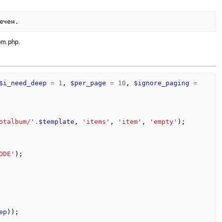
om.php.
$i_need_deep
=
1
,
$per_page
=
10
,
$ignore_paging
=
otalbum/'
.
$template
,
'items'
,
'item'
,
'empty'
);
ODE'
);
ep
));