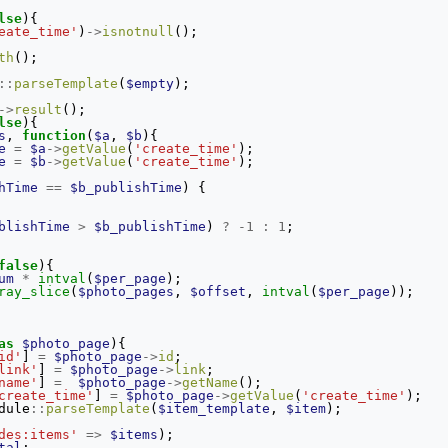
lse
){
eate_time'
)
->
isnotnull
();
th
();
::
parseTemplate
(
$empty
);
->
result
();
lse
){
s
,
function
(
$a
,
$b
){
e
=
$a
->
getValue
(
'create_time'
);
e
=
$b
->
getValue
(
'create_time'
);
hTime
==
$b_publishTime
)
{
blishTime
>
$b_publishTime
)
?
-
1
:
1
;
false
){
um
*
intval
(
$per_page
);
ray_slice
(
$photo_pages
,
$offset
,
intval
(
$per_page
));
as
$photo_page
){
id'
]
=
$photo_page
->
id
;
link'
]
=
$photo_page
->
link
;
name'
]
=
$photo_page
->
getName
();
create_time'
]
=
$photo_page
->
getValue
(
'create_time'
);
dule
::
parseTemplate
(
$item_template
,
$item
);
des:items'
=>
$items
);
tal
;