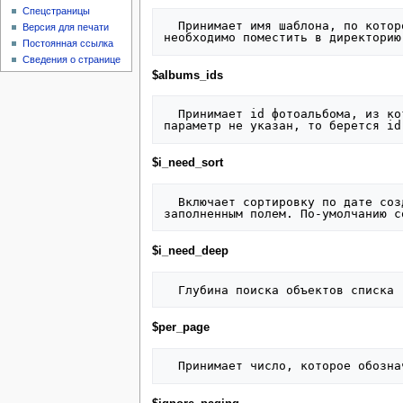
Спецстраницы
  Принимает имя шаблона, по которому выводится результат макроса. В XSLT-шаблонизаторе не используется. По-умолчанию равен 'default', шаблон 
Версия для печати
Постоянная ссылка
Сведения о странице
$albums_ids
  Принимает id фотоальбома, из которого нужно вывести фотографии. Можно указать несколько идентификаторов через точку с запятой. Если 
$i_need_sort
  Включает сортировку по дате создания фотографии (create_time). Если сортировка включена, то в результат попадут только фотографии с 
$i_need_deep
$per_page