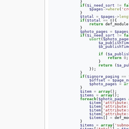
}
if
(
$i_need_sort
!=
fa
$pages
->
where
(
'cr
}
$total
=
$pages
->
leng
if
(
$total
==
0
){
return
def_module
}
$photo_pages
=
$pages
if
(
$i_need_sort
!=
fa
usort
(
$photo_page
$a_publishTim
$b_publishTim
if
(
$a_publis
return
0
;
}
return
(
$a_pu
});
}
if
(
$ignore_paging
==
$offset
=
$page_n
$photo_pages
=
ar
}
$item
=
array
();
$items
=
array
();
foreach
(
$photo_pages
$item
[
'attribute:
$item
[
'attribute:
$item
[
'attribute:
$item
[
'attribute:
$items
[]
=
def_mo
}
$items
=
array
(
'subno
$items
[
'total'
]
=
$to