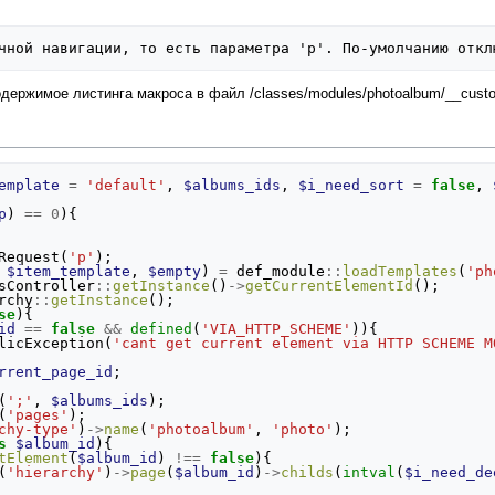
держимое листинга макроса в файл /classes/modules/photoalbum/__cust
emplate
=
'default'
,
$albums_ids
,
$i_need_sort
=
false
,
p
)
==
0
){
Request
(
'p'
);
$item_template
,
$empty
)
=
def_module
::
loadTemplates
(
'ph
sController
::
getInstance
()
->
getCurrentElementId
();
rchy
::
getInstance
();
se
){
id
==
false
&&
defined
(
'VIA_HTTP_SCHEME'
)){
licException
(
'cant get current element via HTTP SCHEME M
rrent_page_id
;
(
';'
,
$albums_ids
);
(
'pages'
);
chy-type'
)
->
name
(
'photoalbum'
,
'photo'
);
s
$album_id
){
tElement
(
$album_id
)
!==
false
){
(
'hierarchy'
)
->
page
(
$album_id
)
->
childs
(
intval
(
$i_need_de