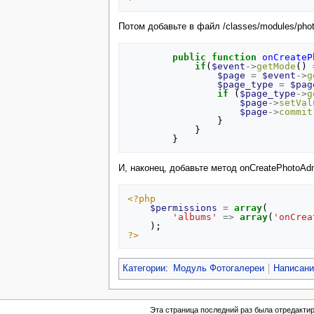
Потом добавьте в файл /classes/modules/pho
public
function
onCreateP
if
(
$event
->
getMode
()
$page
=
$event
->
g
$page_type
=
$pag
if
(
$page_type
->
g
$page
->
setVal
$page
->
commit
}
}
}
И, наконец, добавьте метод onCreatePhotoAdm
<?php
$permissions
=
array
(
'albums'
=>
array
(
'onCrea
);
?>
Категории
:
Модуль Фотогалереи
Написани
Эта страница последний раз была отредактир