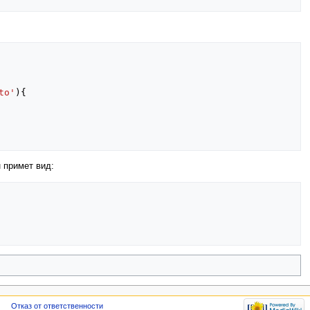
to'
){
н примет вид:
Отказ от ответственности