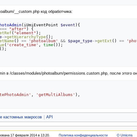
toalbum/__custom.php код обработчика:
hotoAdmin
(
iUmiEventPoint
$event
){
===
"after"
)
{
etRef
(
"element"
);
e
->
getHierarchyType
();
etName
()
==
'photoalbum'
&&
$page_type
->
getExt
()
==
'pho
ue
(
'create_time'
,
time
());
();
in в /classes/modules/photoalbum/permissions.custom.php, после этого о
tePhotoAdmin'
,
'getMultiAlbums'
),
е кастомных макросов
API
ована 17 февраля 2014 в 13:20.
Политика конфиденциальности
О Umicms