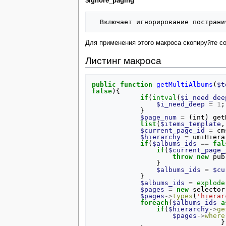
$ignore_paging
Для применения этого макроса скопируйте со
Листинг макроса
public
function
getMultiAlbums
(
$t
false
){
if
(
intval
(
$i_need_dee
$i_need_deep
=
1
;
}
$page_num
=
(
int
)
get
list
(
$items_template
,
$current_page_id
=
cm
$hierarchy
=
umiHiera
if
(
$albums_ids
==
fal
if
(
$current_page_
throw
new
pub
}
$albums_ids
=
$cu
}
$albums_ids
=
explode
$pages
=
new
selector
$pages
->
types
(
'hierar
foreach
(
$albums_ids
a
if
(
$hierarchy
->
ge
$pages
->
where
}