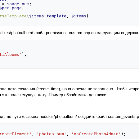
=
$page_num
;
$per_page
;
rseTemplate
(
$items_template
,
$items
);
modules/photoalbum/ файл permissions.custom.php со следующим содержа
tiAlbums'
),
оле дата создания (create_time), но оно везде не заполнено. Чтобы исп
в это поле текущую дату. Пример обработчика дан ниже.
дь по пути /classes/modules/photoalbum/ создайте файл custom_events
reateElement'
,
'photoalbum'
,
'onCreatePhotoAdmin'
);