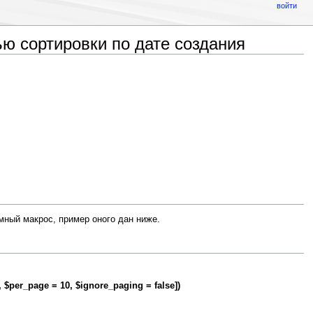
войти
ю сортировки по дате создания
мный макрос, пример оного дан ниже.
 $per_page = 10, $ignore_paging = false])