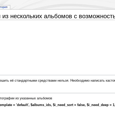
стория
 из нескольких альбомов с возможность
решить её стандартными средствами нельзя. Необходимо написать касто
отографии из указанных альбомов
late = 'default', $albums_ids, $i_need_sort = false, $i_need_deep = 1,