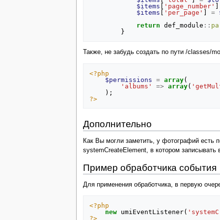
$items
[
'page_number'
]
$items
[
'per_page'
]
=
return
def_module
::
pa
}
Также, не забудь создать по пути /classes/
<?php
$permissions
=
array
(
'albums'
=>
array
(
'getMul
);
?>
Дополнительно
Как Вы могли заметить, у фотографий есть п
systemCreateElement, в котором записывать 
Пример обработчика события
Для применения обработчика, в первую очере
<?php
new
umiEventListener
(
'systemC
?>