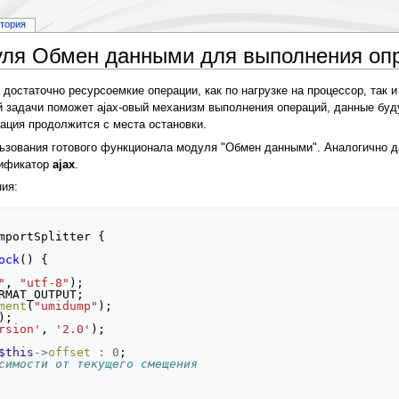
стория
уля Обмен данными для выполнения оп
достаточно ресурсоемкие операции, как по нагрузке на процессор, так 
й задачи поможет ajax-овый механизм выполнения операций, данные буд
ация продолжится с места остановки.
льзования готового функционала модуля "Обмен данными". Аналогично 
тификатор
ajax
.
ия:
mportSplitter
{
ock
()
{
"
,
"utf-8"
);
RMAT_OUTPUT
;
ment
(
"umidump"
);
);
rsion'
,
'2.0'
);
$this
->
offset
:
0
;
симости от текущего смещения