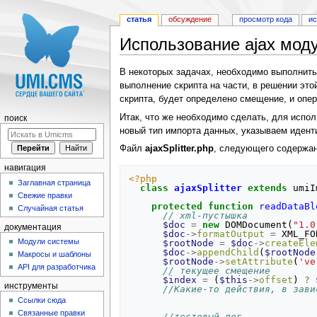
статья
обсуждение
просмотр кода
и
Использование ajax мод
Перейти к:
навигация
,
поиск
В некоторых задачах, необходимо выполнить 
выполнение скрипта на части, в решении это
скрипта, будет определено смещение, и опер
Итак, что же необходимо сделать, для испо
поиск
новый тип импорта данных, указываем иден
Файл
ajaxSplitter.php
, следующего содержан
навигация
<?php
Заглавная страница
class
ajaxSplitter
extends
umiI
Свежие правки
protected
function
readDataBl
Случайная статья
// xml-пустышка
$doc
=
new
DOMDocument
(
"1.0
документация
$doc
->
formatOutput
=
XML_FO
Модули системы
$rootNode
=
$doc
->
createEle
$doc
->
appendChild
(
$rootNode
Макросы и шаблоны
$rootNode
->
setAttribute
(
've
API для разработчика
// текущее смещение
$index
=
(
$this
->
offset
)
?
инструменты
//Какие-то действия, в зави
Ссылки сюда
Связанные правки
//тестовый лог