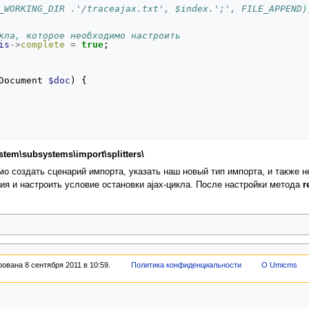
_WORKING_DIR .'/traceajax.txt', $index.';', FILE_APPEND)
кла, которое необходимо настроить
is
->
complete
=
true
;
Document
$doc
)
{
stem\subsystems\import\splitters\
о создать сценарий импорта, указать наш новый тип импорта, и также 
я и настроить условие остановки ajax-цикла. После настройки метода
r
ована 8 сентября 2011 в 10:59.
Политика конфиденциальности
О Umicms