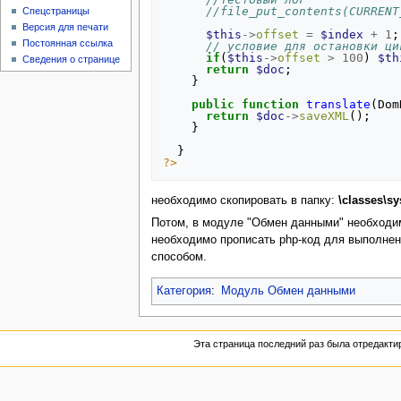
//file_put_contents(CURRENT
Спецстраницы
Версия для печати
$this
->
offset
=
$index
+
1
;
Постоянная ссылка
// условие для остановки ци
if
(
$this
->
offset
>
100
)
$th
Сведения о странице
return
$doc
;
}
public
function
translate
(
Dom
return
$doc
->
saveXML
();
}
}
?>
необходимо скопировать в папку:
\classes\sy
Потом, в модуле "Обмен данными" необходим
необходимо прописать php-код для выполнени
способом.
Категория
:
Модуль Обмен данными
Эта страница последний раз была отредактир