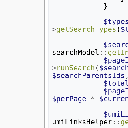
}
$type
>
getSearchTypes
(
$
$sear
searchModel
::
getI
$page
>
runSearch
(
$searc
$searchParentsIds
$tota
$page
$perPage
*
$curre
$umiL
umiLinksHelper
::
g