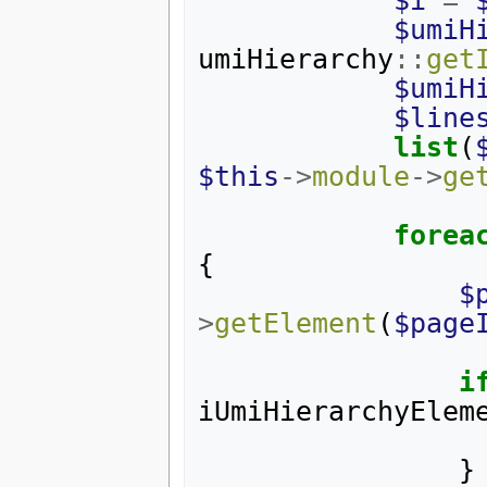
$i
=
$umiH
umiHierarchy
::
get
$umiH
$line
list
(
$this
->
module
->
ge
forea
{
$
>
getElement
(
$page
i
iUmiHierarchyElem
}