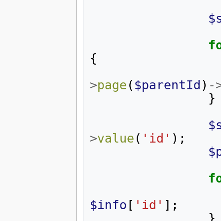
$
f
{
>
page
(
$parentId
)
-
}
$
>
value
(
'id'
);
$
f
$info
[
'id'
];
}