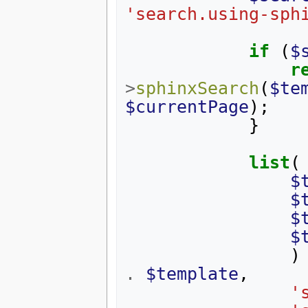
'search.using-sph
if
(
$
r
>
sphinxSearch
(
$te
$currentPage
);
}
list
(
$
$
$
$
)
.
$template
,
'