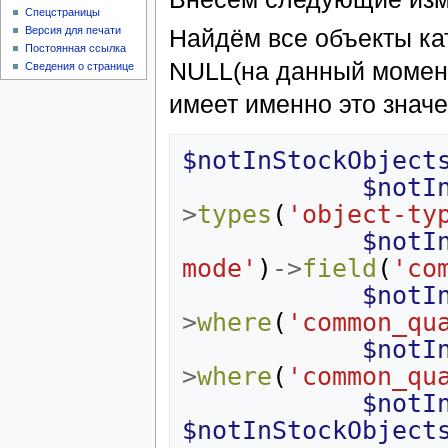
Спецстраницы
Найдём все объекты кат
Версия для печати
Постоянная ссылка
NULL(на данный момент
Сведения о странице
имеет именно это значе
$notInStockObject
$notI
>
types
(
'object-ty
$notI
mode'
)
->
field
(
'co
$notI
>
where
(
'common_qu
$notI
>
where
(
'common_qu
$notI
$notInStockObject