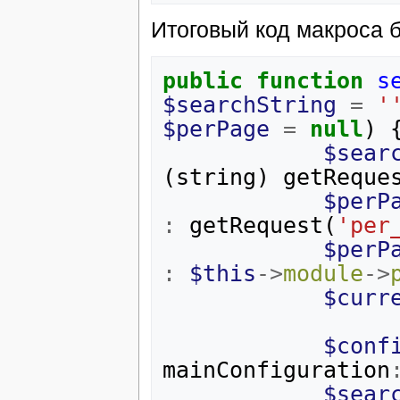
Итоговый код макроса б
public
function
s
$searchString
=
'
$perPage
=
null
)
$sear
(
string
)
getReque
$perP
:
getRequest
(
'per
$perP
:
$this
->
module
->
$curr
$conf
mainConfiguration
$sear