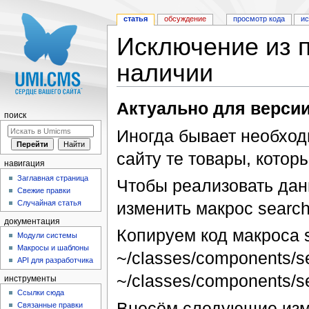
статья
обсуждение
просмотр кода
и
Исключение из п
наличии
Перейти к:
навигация
,
поиск
Актуально для версии
поиск
Иногда бывает необход
сайту те товары, котор
навигация
Заглавная страница
Чтобы реализовать дан
Свежие правки
Случайная статья
изменить макрос search
документация
Копируем код макроса 
Модули системы
Макросы и шаблоны
~/classes/components/s
API для разработчика
~/classes/components/s
инструменты
Ссылки сюда
Внесём следующие изм
Связанные правки