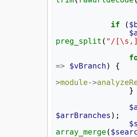
if
(
$
$
preg_split
(
"/[\s,
f
=>
$vBranch
)
{
>
module
->
analyzeR
}
$
$arrBranches
);
$
array_merge
(
$sear