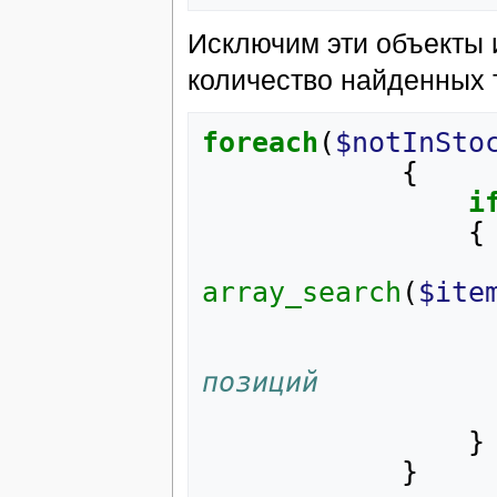
Исключим эти объекты 
количество найденных 
foreach
(
$notInSto
{
i
{
array_search
(
$ite
позиций
}
}