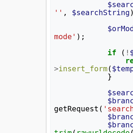
$sear
''
,
$searchString
$orMo
mode'
);
if
(
!
r
>
insert_form
(
$tem
}
$sear
$bran
getRequest
(
'searc
$bran
$bran
trim
(
rawurldecode