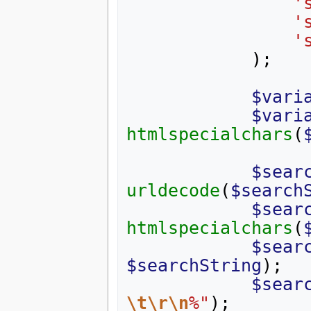
'
'
'
);
$vari
$vari
htmlspecialchars
(
$sear
urldecode
(
$search
$sear
htmlspecialchars
(
$sear
$searchString
);
$sear
\t\r\n
%"
);