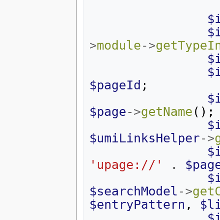
$
$
>
module
->
getTypeI
$
$
$pageId
;
$
$page
->
getName
();
$
$umiLinksHelper
->
$
'upage://'
.
$pag
$
$searchModel
->
get
$entryPattern
,
$l
$