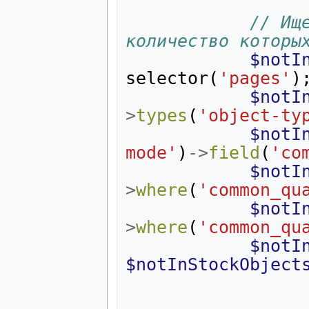
// Ищ
количество которы
$notI
selector
(
'pages'
)
$notI
>
types
(
'object-ty
$notI
mode'
)
->
field
(
'co
$notI
>
where
(
'common_qu
$notI
>
where
(
'common_qu
$notI
$notInStockObject