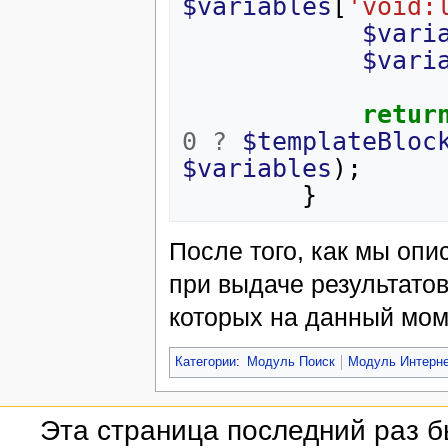
$variables
[
'void:
$vari
$vari
retur
0
?
$templateBloc
$variables
);
}
После того, как мы оп
при выдаче результатов
которых на данный мом
Категории
:
Модуль Поиск
Модуль Интерне
Эта страница последний раз б