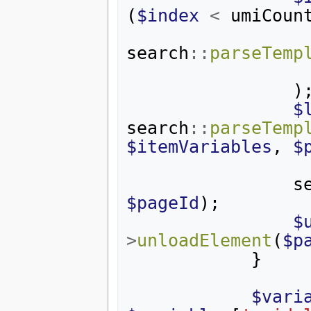
(
$index
<
umiCoun
search
::
parseTemp
)
$
search
::
parseTemp
$itemVariables
,
$
s
$pageId
);
$
>
unloadElement
(
$p
}
$vari