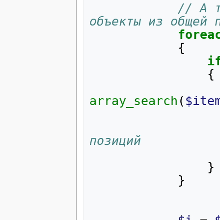
// А 
объекты из общей 
forea
{
i
{
array_search
(
$ite
позиций
}
}