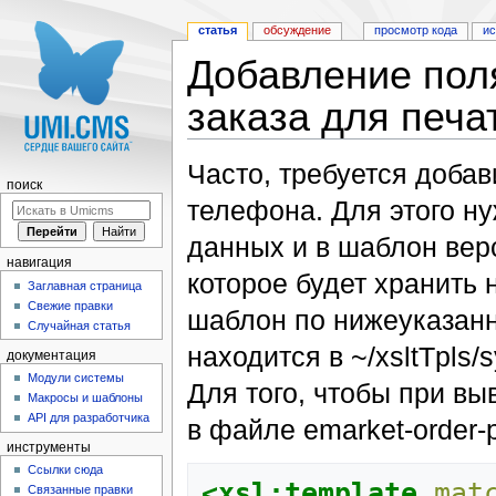
статья
обсуждение
просмотр кода
и
Добавление пол
заказа для печа
Перейти к:
навигация
,
поиск
Часто, требуется добав
поиск
телефона. Для этого н
данных и в шаблон верс
навигация
которое будет хранить
Заглавная страница
Свежие правки
шаблон по нижеуказанн
Случайная статья
находится в ~/xsltTpls/s
документация
Модули системы
Для того, чтобы при в
Макросы и шаблоны
API для разработчика
в файле emarket-order-p
инструменты
Ссылки сюда
<xsl:template
mat
Связанные правки