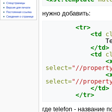
Спецстраницы
Версия для печати
нужно добавить:
Постоянная ссылка
Сведения о странице
<tr>
<td
c
</td>
<td
c
<
select=
"//propert
<
select=
"//propert
</td>
</tr>
где telefon - название