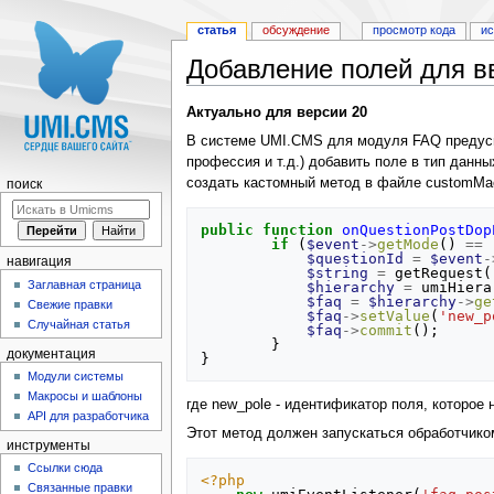
статья
обсуждение
просмотр кода
и
Добавление полей для в
Перейти к:
навигация
,
поиск
Актуально для версии 20
В системе UMI.CMS для модуля FAQ предусмо
профессия и т.д.) добавить поле в тип данн
создать кастомный метод в файле customMa
поиск
public
function
onQuestionPostDop
if
(
$event
->
getMode
()
==
$questionId
=
$event
-
навигация
$string
=
getRequest
(
Заглавная страница
$hierarchy
=
umiHiera
$faq
=
$hierarchy
->
ge
Свежие правки
$faq
->
setValue
(
'new_p
Случайная статья
$faq
->
commit
();
}
документация
}
Модули системы
Макросы и шаблоны
где new_pole - идентификатор поля, которое 
API для разработчика
Этот метод должен запускаться обработчико
инструменты
Ссылки сюда
<?php
Связанные правки