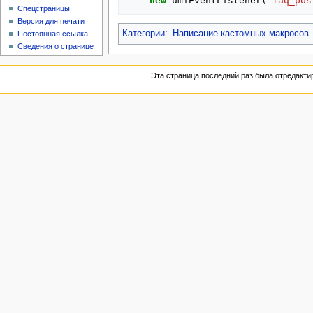
new
umiEventListener
(
'faq_pos
Спецстраницы
Версия для печати
Категории
:
Написание кастомных макросов
Постоянная ссылка
Сведения о странице
Эта страница последний раз была отредактир