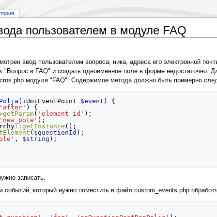
стория
вода пользователем в модуле FAQ
трен ввод пользователем вопроса, ника, адреса его электронной почты
ых "Вопрос в FAQ" и создать одноимённое поле в форме недостаточно. Д
cros.php модуля "FAQ". Содержимое метода должно быть примерно сл
Polja
(
iUmiEventPoint
$event
)
{
'after'
)
{
>
getParam
(
'element_id'
);
'new_pole'
);
rchy
::
getInstance
();
tElement
(
$questionId
);
ole'
,
$string
);
нужно записать.
м событий, который нужно поместить в файл custom_events.php обрабо