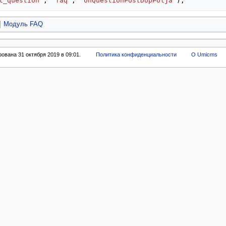
t_question'
,
'faq'
,
'onQuestionPostDopPolja'
);
Модуль FAQ
ована 31 октября 2019 в 09:01.
Политика конфиденциальности
О Umicms