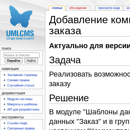
статья
обсуждение
просмотр кода
и
Добавление ком
заказа
Перейти к:
навигация
,
поиск
Актуально для версии
поиск
Задача
навигация
Реализовать возможнос
Заглавная страница
Свежие правки
заказу
Случайная статья
документация
Решение
Модули системы
Макросы и шаблоны
API для разработчика
В модуле "Шаблоны дан
инструменты
данных "Заказ" и в гру
Ссылки сюда
Связанные правки