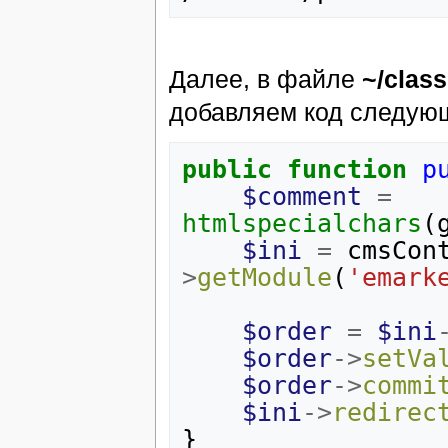
Далее, в файле
~/clas
добавляем код следующ
public
function
p
$comment
=
htmlspecialchars
(
$ini
=
cmsCon
>
getModule
(
'emark
$order
=
$ini
$order
->
setVa
$order
->
commi
$ini
->
redirec
}