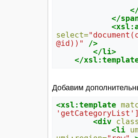
<
</spa
<xsl:
select=
"document(
@id))"
/>
</li>
</xsl:templat
Добавим дополнительные
<xsl:template
mat
'getCategoryList'
<div
clas
<li
u