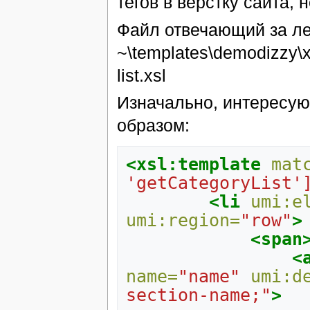
тегов в верстку сайта,
Файл отвечающий за ле
~\templates\demodizzy\xs
list.xsl
Изначально, интересу
образом:
<xsl:template
mat
'getCategoryList'
<li
umi:e
umi:region=
"row"
>
<span
<
name=
"name"
umi:d
section-name;"
>