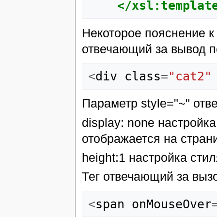
</xsl:templat
Некоторое пояснение к
отвечающий за вывод 
<
div
class
=
"cat2"
Параметр style="~" отв
display: none настройка
отображается на стран
height:1 настройка стил
Тег отвечающий за выз
<
span
onMouseOver