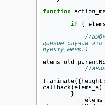
function
action_m
if
(
elem
//выб
данном случае это 
пункту меню.)
elems_old
.
parentN
//ани
).
animate
({
height
callback
(
elems_a
)
}
elems