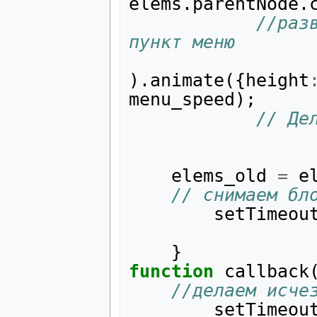
elems
.
parentNode
.
//раз
пункт меню
).
animate
({
height
menu_speed
);
// Де
elems_old
=
e
// снимаем бл
setTimeou
}
function
callback
//делаем исче
setTimeou