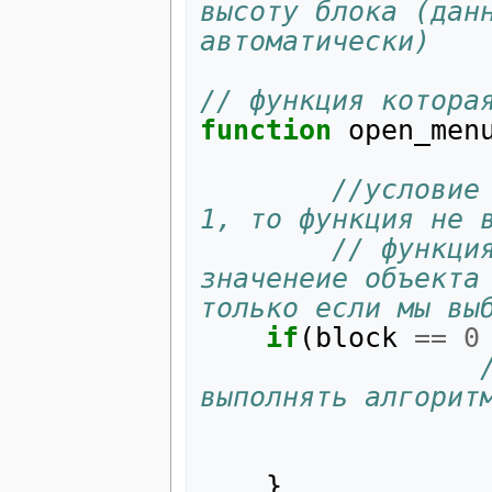
высоту блока (данн
автоматически)
// функция котора
function
open_men
//условие
1, то функция не 
// функци
значенеие объекта 
только если мы вы
if
(
block
==
0
выполнять алгорит
}