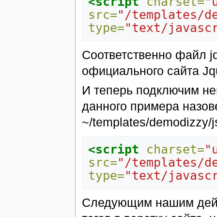
<script
charset=
"
src=
"/templates/d
type=
"text/javasc
Соответственно файл jqu
официального сайта Jqu
И теперь подключим не
данного примера назове
~/templates/demodizzy/j
<script
charset=
"
src=
"/templates/d
type=
"text/javasc
Следующим нашим дейс