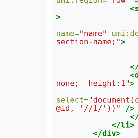
umi:region=
"row"
<
>
name=
"name"
umi:d
section-name;"
>
<
<
none;  height:1"
>
select=
"document(
@id, '//1/'))"
/>
<
</li>
</div>