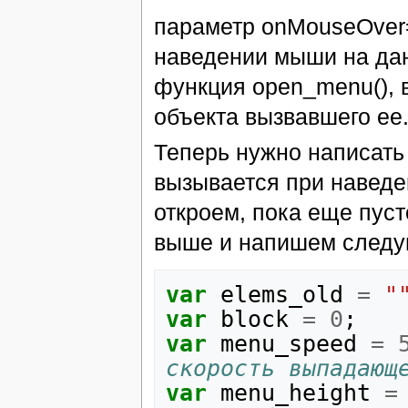
параметр onMouseOver=
наведении мыши на данн
функция open_menu(), 
объекта вызвавшего ее
Теперь нужно написать 
вызывается при наведе
откроем, пока еще пус
выше и напишем следу
var
elems_old
=
"
var
block
=
0
;
var
menu_speed
=
скорость выпадающ
var
menu_height
=