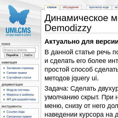
статья
обсуждение
просмотр кода
и
Динамическое м
Demodizzy
Перейти к:
навигация
,
поиск
Актуально для версии
поиск
В данной статье речь п
и сделать его более ин
навигация
простой способ сделат
Заглавная страница
Свежие правки
методов jquery ui.
Случайная статья
документация
Задача: Сделать двухур
Модули системы
Макросы и шаблоны
умолчанию скрыт. При 
API для разработчика
меню, снизу от него д
инструменты
Ссылки сюда
наведении курсора на 
Связанные правки