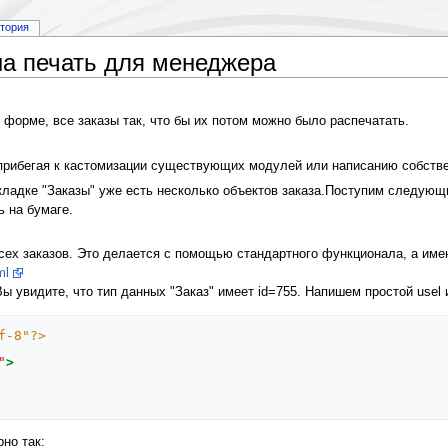
стория
на печать для менеджера
форме, все заказы так, что бы их потом можно было распечатать.
 прибегая к кастомизации существующих модулей или написанию собств
кладке "Заказы" уже есть несколько объектов заказа.Поступим следующ
ь на бумаге.
ех заказов. Это делается с помощью стандартного функционала, а имен
ml
увидите, что тип данных "Заказ" имеет id=755. Напишем простой usel и 
f-8"?>
"
>
но так: