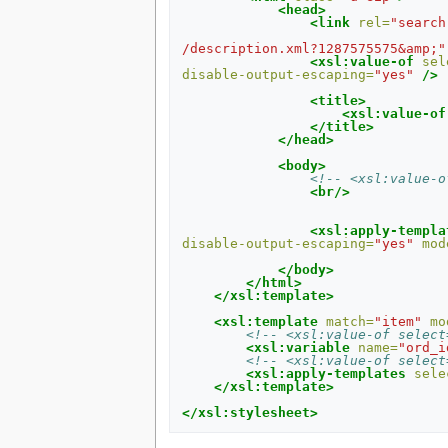
<head>
<link
rel=
"search
/description.xml?1287575575&amp;"
<xsl:value-of
sel
disable-output-escaping=
"yes"
/>
<title>
<xsl:value-of
</title>
</head>
<body>
<!-- <xsl:value-o
<br/>
<xsl:apply-templa
disable-output-escaping=
"yes"
mod
</body>
</html>
</xsl:template>
<xsl:template
match=
"item"
mo
<!-- <xsl:value-of select
<xsl:variable
name=
"ord_i
<!-- <xsl:value-of select
<xsl:apply-templates
sele
</xsl:template>
</xsl:stylesheet>