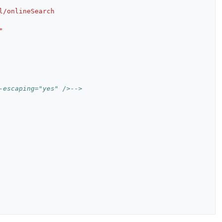
l/onlineSearch
"
-escaping="yes" />-->