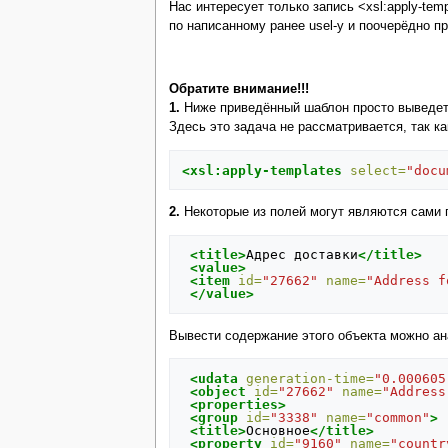
Нас интересует только запись <xsl:apply-temp
по написанному ранее usel-у и поочерёдно п
Обратите внимание!!!
1.
Ниже приведённый шаблон просто выведет 
Здесь это задача не рассматривается, так ка
<xsl:apply-templates
select=
"docu
2.
Некоторые из полей могут являются сами п
<title>
Адрес
доставки
</title>
<value>
<item
id=
"27662"
name=
"Address f
</value>
Вывести содержание этого объекта можно ан
<udata
generation-time=
"0.000605
<object
id=
"27662"
name=
"Address
<properties>
<group
id=
"3338"
name=
"common"
>
<title>
Основное
</title>
<property
id=
"9160"
name=
"countr