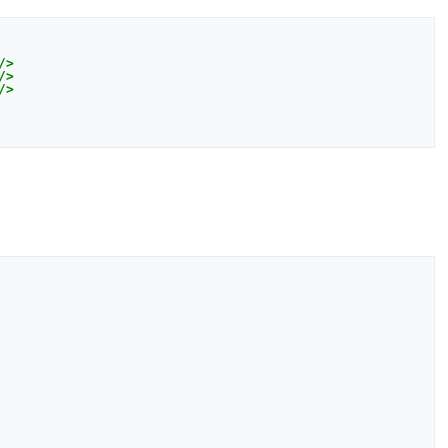
/>
/>
/>