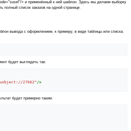
es" mode="susel"/> и применённый к ней шаблон. Здесь мы делаем выборку
ь полный список заказов на одной странице.
лон вывода с оформлением, к примеру, в виде таблицы или списка.
ент будет выглядеть так:
uobject://27662"
/>
ультат будет примерно таким: