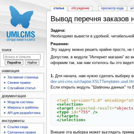
статья
обсуждение
просмотр кода
и
Вывод перечня заказов 
Перейти к:
навигация
,
поиск
Задача:
Необходимо вывести в удобной, читабельной 
Решение:
Эту задачу можно решить крайне просто, не
поиск
Допустим, в модуле "Интернет магазин" во в
оформим так, как нам хотелось бы это видет
навигация
1.
Для начала, нам нужно сделать выборку вс
Заглавная страница
dev.umi-cms.ru/chapter.XSLTTemplates.usel.ht
Свежие правки
Если открыть модуль "Шаблоны данных" то Вы 
Случайная статья
документация
<?xml version="1.0" encoding="ut
Модули системы
<selection>
Макросы и шаблоны
<target
expected-result=
"objects
<type
id=
"755"
/>
API для разработчика
</target>
</selection>
инструменты
Ссылки сюда
Внешне эта выборка может выглядеть пример
Связанные правки