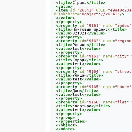
<title>
Страна
</title>
<value>
<item
id=
"26341"
GUID=
"e9aa8c23a
xlink:href=
"uobject://26341"
/>
</value>
</property>
<property
id=
"9161"
name=
"index"
<title>
Почтовый
индекс
</title>
<value>
321321
</value>
</property>
<property
id=
"9162"
name=
"region
<title>
Регион
</title>
<value>
test
</value>
</property>
<property
id=
"9163"
name=
"city"
<title>
Город
</title>
<value>
test
</value>
</property>
<property
id=
"9164"
name=
"street
<title>
Улица
</title>
<value>
test
</value>
</property>
<property
id=
"9165"
name=
"house"
<title>
Дом
</title>
<value>
test
</value>
</property>
<property
id=
"9166"
name=
"flat"
<title>
Квартира
</title>
<value>
test
</value>
</property>
</group>
</properties>
</object>
</udata>