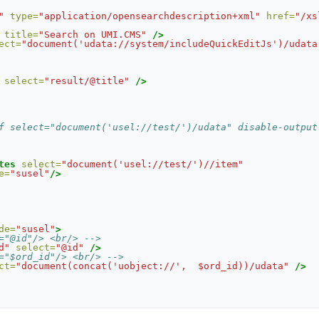
"
type=
"application/opensearchdescription+xml"
href=
"/xs
title=
"Search on UMI.CMS"
/>
ect=
"document('udata://system/includeQuickEditJs')/udata
select=
"result/@title"
/>
f select="document('usel://test/')/udata" disable-output
tes
select=
"document('usel://test/')//item"
e=
"susel"
/>
de=
"susel"
>
="@id"/> <br/> -->
d"
select=
"@id"
/>
="$ord_id"/> <br/> -->
ct=
"document(concat('uobject://',  $ord_id))/udata"
/>