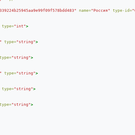
339224b25945aa9e99f09f578bdd483"
name=
"Россия"
type-id=
"
type=
"int"
>
"
type=
"string"
>
type=
"string"
>
"
type=
"string"
>
type=
"string"
>
type=
"string"
>