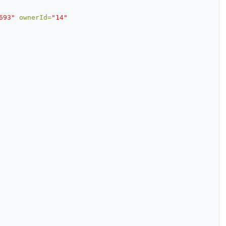
693"
ownerId=
"14"