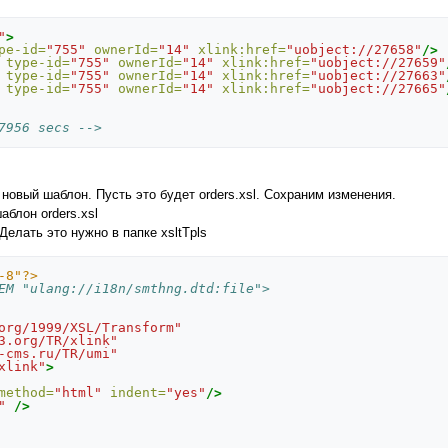
"
>
pe-id=
"755"
ownerId=
"14"
xlink:href=
"uobject://27658"
/>
type-id=
"755"
ownerId=
"14"
xlink:href=
"uobject://27659"
type-id=
"755"
ownerId=
"14"
xlink:href=
"uobject://27663"
type-id=
"755"
ownerId=
"14"
xlink:href=
"uobject://27665"
7956 secs -->
новый шаблон. Пусть это будет orders.xsl. Сохраним изменения.
блон orders.xsl
елать это нужно в папке xsltTpls
-8"?>
<!--<!DOCTYPE xsl:stylesheet SYSTEM	"ulang://i18n/smthng.dtd:file">
org/1999/XSL/Transform"
3.org/TR/xlink"
-cms.ru/TR/umi"
xlink"
>
method=
"html"
indent=
"yes"
/>
"
/>