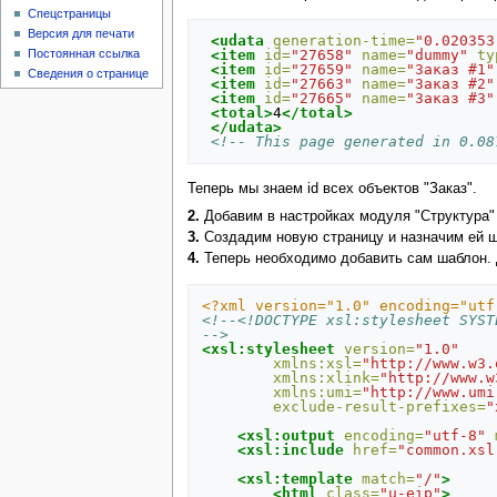
Спецстраницы
Версия для печати
<udata
generation-time=
"0.020353
<item
id=
"27658"
name=
"dummy"
ty
Постоянная ссылка
<item
id=
"27659"
name=
"Заказ #1"
Сведения о странице
<item
id=
"27663"
name=
"Заказ #2"
<item
id=
"27665"
name=
"Заказ #3"
<total>
4
</total>
</udata>
<!-- This page generated in 0.08
Теперь мы знаем id всех объектов "Заказ".
2.
Добавим в настройках модуля "Структура" 
3.
Создадим новую страницу и назначим ей ша
4.
Теперь необходимо добавить сам шаблон. Д
<?xml version="1.0" encoding="utf
-->
<xsl:stylesheet
version=
"1.0"
xmlns:xsl=
"http://www.w3.
xmlns:xlink=
"http://www.w
xmlns:umi=
"http://www.umi
exclude-result-prefixes=
"
<xsl:output
encoding=
"utf-8"
<xsl:include
href=
"common.xsl
<xsl:template
match=
"/"
>
<html
class=
"u-eip"
>