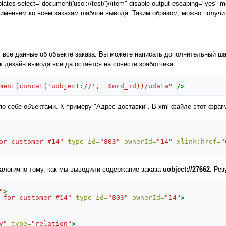
lates select="document('usel://test/')//item" disable-output-escaping="y
рименяем ко всем заказам шаблон вывода. Таким образом, можно получит
все данные об объекте заказа. Вы можете написать дополнительный шаб
к дизайн вывода всегда остаётся на совести зработчика
ment(concat('uobject://',  $ord_id))/udata"
/>
о себе объектами. К примеру "Адрес доставки". В xml-файле этот фрагм
or customer #14"
type-id=
"803"
ownerId=
"14"
xlink:href=
"
алогично тому, как мы выводили содержание заказа
uobject://27662
. Рез
"
>
 for customer #14"
type-id=
"803"
ownerId=
"14"
>
y"
type=
"relation"
>