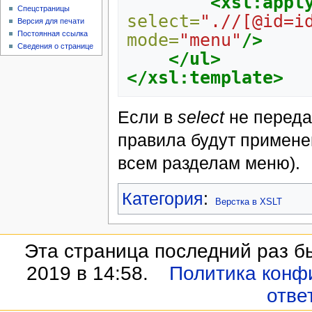
<xsl:appl
Спецстраницы
select=
".//[@id=i
Версия для печати
Постоянная ссылка
mode=
"menu"
/>
Сведения о странице
</ul>
</xsl:template>
Если в
select
не переда
правила будут применен
всем разделам меню).
Категория
:
Верстка в XSLT
Эта страница последний раз б
2019 в 14:58.
Политика конф
отве