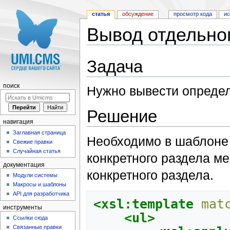
статья
обсуждение
просмотр кода
и
Вывод отдельно
Перейти к:
навигация
,
поиск
Задача
поиск
Нужно вывести опреде
Решение
навигация
Заглавная страница
Необходимо в шаблоне
Свежие правки
Случайная статья
конкретного раздела м
документация
конкретного раздела.
Модули системы
Макросы и шаблоны
API для разработчика
<xsl:template
mat
инструменты
<ul>
Ссылки сюда
Связанные правки