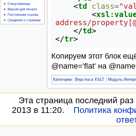
<
td
class
=
"va
Спецстраницы
Версия для печати
<
xsl:valu
Постоянная ссылка
address/property[
Сведения о странице
</
td
>
</
tr
>
Копируем этот блок ещё
@name='flat' на @name=
Категории
:
Верстка в XSLT
Модуль Интерн
Эта страница последний раз
2013 в 11:20.
Политика конф
отве