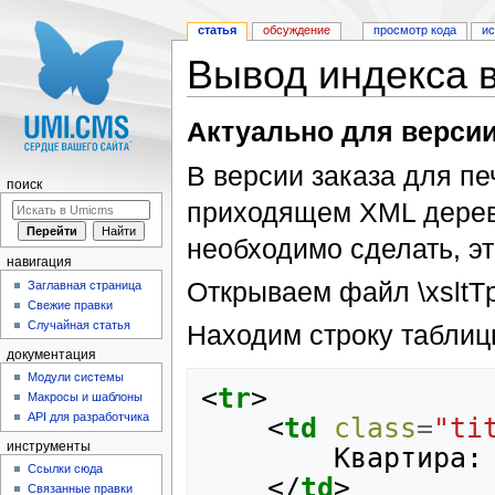
статья
обсуждение
просмотр кода
и
Вывод индекса в
Перейти к:
навигация
,
поиск
Актуально для версии
В версии заказа для пе
поиск
приходящем XML дереве 
необходимо сделать, эт
навигация
Открываем файл \xsltTpls
Заглавная страница
Свежие правки
Случайная статья
Находим строку таблиц
документация
Модули системы
<
tr
>
Макросы и шаблоны
API для разработчика
<
td
class
=
"ti
инструменты
		Квартира:

Ссылки сюда
</
td
>
Связанные правки