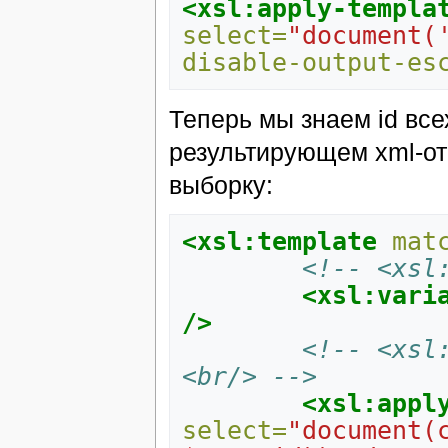
<xsl:apply-templa
select=
"document(
disable-output-es
Теперь мы знаем id все
результирующем xml-отв
выборку:
<xsl:template
mat
<!-- <xsl
<xsl:vari
/>
<!-- <xsl
<br/> -->
<xsl:appl
select=
"document(c