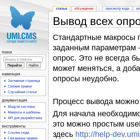
статья
обсуждение
просмотр кода
и
Вывод всех опр
Перейти к:
навигация
,
поиск
Стандартные макросы п
заданным параметрам -
поиск
опрос. Это не всегда б
может меняться, а доб
навигация
опросы неудобно.
Заглавная страница
Свежие правки
Случайная статья
Процесс вывода можно 
документация
Модули системы
Для начала необходимо
Макросы и шаблоны
API для разработчика
это можно простым use
инструменты
здесь
http://help-dev.u
Ссылки сюда
Связанные правки