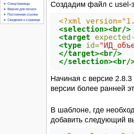
Создадим файл с usel-з
Спецстраницы
Версия для печати
Постоянная ссылка
<?xml version="1
Сведения о странице
<selection><br/>
<target
expected
<type
id=
"ИД_объ
</target><br/>
</selection><br/
Начиная с версие 2.8.3
версии более ранней эт
В шаблоне, где необхо
добавить следующий в