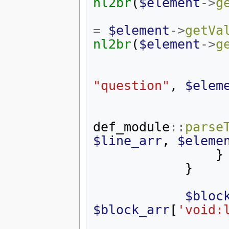
nl2br
(
$element
->
g
=
$element
->
getVa
nl2br
(
$element
->
g
"question"
,
$elem
def_module
::
parse
$line_arr
,
$eleme
}
}
$bloc
$block_arr
[
'void: