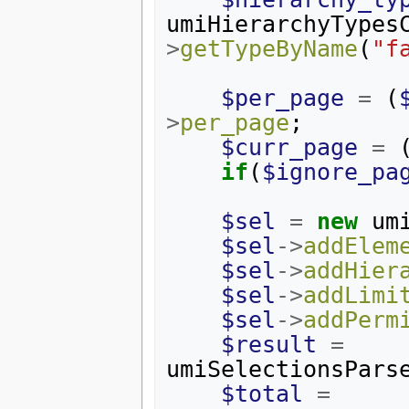
umiHierarchyTypes
>
getTypeByName
(
"f
$per_page
=
(
>
per_page
;
$curr_page
=
if
(
$ignore_pa
$sel
=
new
um
$sel
->
addElem
$sel
->
addHier
$sel
->
addLimi
$sel
->
addPerm
$result
=
umiSelectionsPars
$total
=