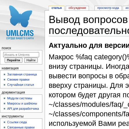
статья
обсуждение
просмотр кода
и
Вывод вопросов
последовательн
Перейти к:
навигация
,
поиск
Актуально для версии
поиск
Макрос %faq category(
внизу страницы. Иногда
навигация
вывести вопросы в обр
Заглавная страница
Свежие правки
вверху страницы. Для э
Случайная статья
котором будет другая 
документация
Модули системы
~/classes/modules/faq/
Макросы и шаблоны
API для разработчика
~/classes/components/f
инструменты
используемой Вами реа
Ссылки сюда
Связанные правки