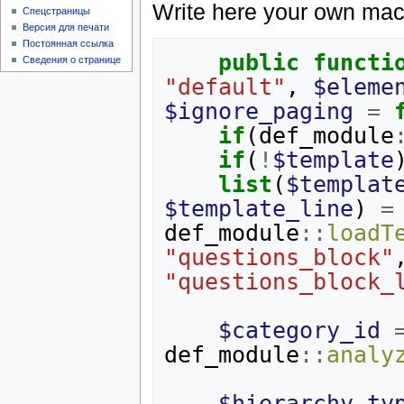
Write here your own ma
Спецстраницы
Версия для печати
Постоянная ссылка
public
functi
Сведения о странице
"default"
,
$eleme
$ignore_paging
=
if
(
def_module
if
(
!
$template
list
(
$templat
$template_line
)
=
def_module
::
loadT
"questions_block"
"questions_block_
$category_id
def_module
::
analy
$hierarchy_ty