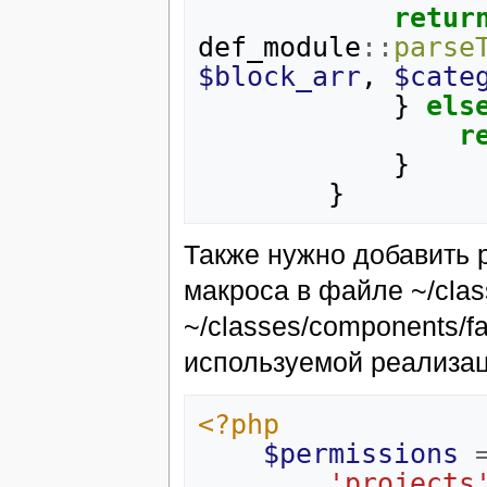
retur
def_module
::
parse
$block_arr
,
$cate
}
els
r
}
}
Также нужно добавить 
макроса в файле ~/clas
~/classes/components/f
используемой реализац
<?php
$permissions
'projects