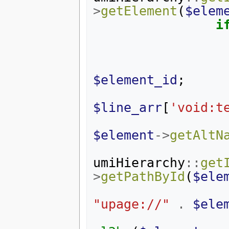
>
getElement
(
$elem
i
$element_id
;
$line_arr
[
'void:t
$element
->
getAltN
umiHierarchy
::
get
>
getPathById
(
$ele
"upage://"
.
$ele