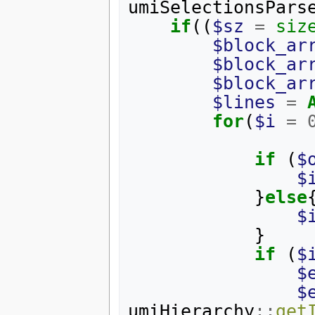
umiSelectionsPars
if
((
$sz
=
siz
$block_ar
$block_ar
$block_ar
$lines
=
for
(
$i
=
if
(
$
$
}
else
$
}
if
(
$
$
$
umiHierarchy
::
get