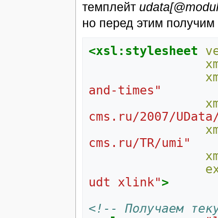
темплейт
udata[@module
но перед этим получим
<xsl:stylesheet
v
x
x
and-times"
x
cms.ru/2007/UData
x
cms.ru/TR/umi"
x
e
udt xlink"
>
<!-- Получаем тек