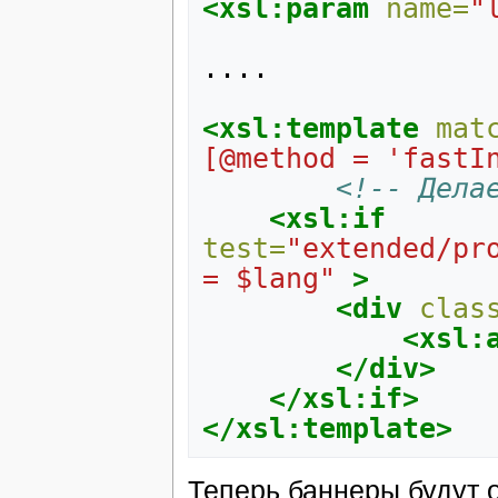
<xsl:param
name=
"
....

<xsl:template
mat
[@method = 'fastI
<!-- Дела
<xsl:if
test=
"extended/pr
= $lang"
>
<div
clas
<xsl:
</div>
</xsl:if>
</xsl:template>
Теперь баннеры будут о