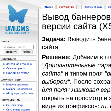
статья
обсуждение
просмотр кода
и
Вывод баннеров 
версии сайта (X
Перейти к:
навигация
,
поиск
Задача:
Выводить банне
поиск
сайта
Решение:
Добавим в ш
навигация
"Дополнительные пар
Заглавная страница
Свежие правки
сайта"
и типом поля
"
Случайная статья
выбором"
. После сохр
документация
Модули системы
для поля "Языковая ве
Макросы и шаблоны
API для разработчика
открыть на просмотр и
инструменты
виде их префиксов:
ru,
Ссылки сюда
Связанные правки