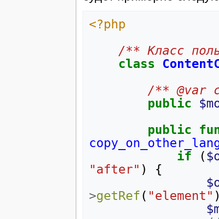
<?php
/** Класс пол
class
Content
/** @var 
public
$m
public
fu
copy_on_other_lan
if
(
$
"after"
)
{
$
>
getRef
(
"element"
$