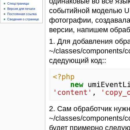
одинаковые во все язы
Спецстраницы
событийной моделью UM
Версия для печати
Постоянная ссылка
фотографии, создавала
Сведения о странице
версии, напишем обраб
1. Для добавления обр
~/classes/components/c
сдедующий код::
<?php
new
umiEventL
'content'
,
'copy_
2. Сам обработчик нуж
~/classes/components/c
будет примерно следу