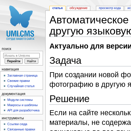
статья
обсуждение
просмотр кода
и
Автоматическое
другую языкову
Перейти к:
навигация
,
поиск
Актуально для версии
поиск
Задача
навигация
При создании новой фо
Заглавная страница
Свежие правки
фотографию в другую 
Случайная статья
документация
Решение
Модули системы
Макросы и шаблоны
API для разработчика
Если на сайте нескольк
инструменты
материалы, не содержа
Ссылки сюда
Связанные правки