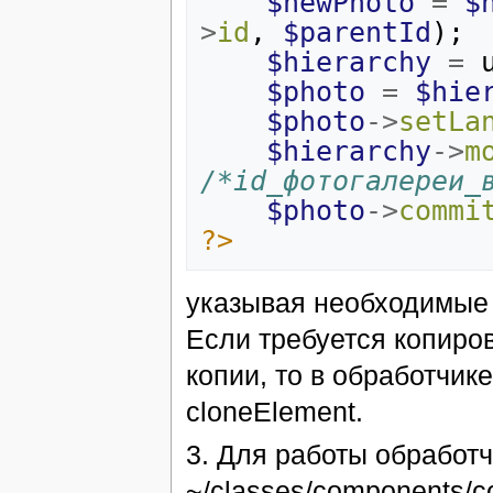
$newPhoto
=
$
>
id
,
$parentId
);
$hierarchy
=
$photo
=
$hie
$photo
->
setLa
$hierarchy
->
m
/*id_фотогалереи_
$photo
->
commi
?>
указывая необходимые 
Если требуется копиро
копии, то в обработчик
cloneElement.
3. Для работы обработ
~/classes/components/co