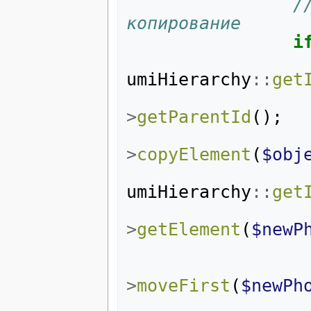
/
копирование
i
umiHierarchy
::
get
>
getParentId
();
>
copyElement
(
$obj
umiHierarchy
::
get
>
getElement
(
$newP
>
moveFirst
(
$newPh