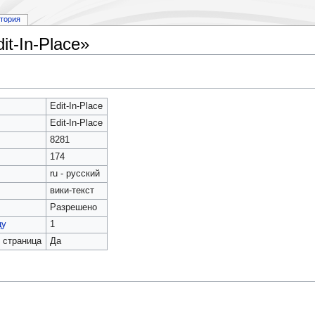
стория
t-In-Place»
Edit-In-Place
Edit-In-Place
8281
174
ru - русский
вики-текст
Разрешено
цу
1
 страница
Да