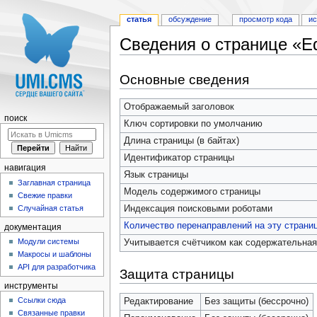
статья
обсуждение
просмотр кода
и
Сведения о странице «Edi
Перейти к:
навигация
,
поиск
Основные сведения
Отображаемый заголовок
поиск
Ключ сортировки по умолчанию
Длина страницы (в байтах)
Идентификатор страницы
навигация
Язык страницы
Заглавная страница
Модель содержимого страницы
Свежие правки
Индексация поисковыми роботами
Случайная статья
Количество перенаправлений на эту страни
документация
Модули системы
Учитывается счётчиком как содержательная
Макросы и шаблоны
API для разработчика
Защита страницы
инструменты
Ссылки сюда
Редактирование
Без защиты (бессрочно)
Связанные правки