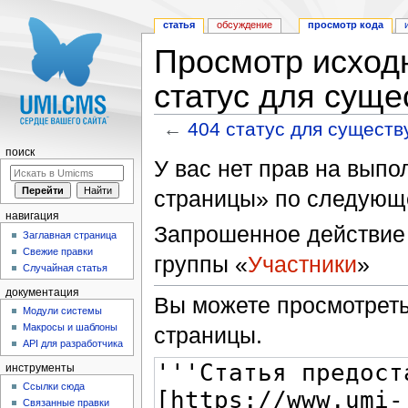
статья
обсуждение
просмотр кода
Просмотр исходн
статус для сущ
←
404 статус для сущест
Перейти к:
навигация
,
поиск
поиск
У вас нет прав на вып
страницы» по следующ
навигация
Запрошенное действие 
Заглавная страница
Свежие правки
группы «
Участники
»
Случайная статья
документация
Вы можете просмотреть
Модули системы
Макросы и шаблоны
страницы.
API для разработчика
инструменты
Ссылки сюда
Связанные правки