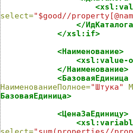
<xsl:va
select=
"$good//property[@na
</ИдКаталог
</xsl:if>
<Наименование>
<xsl:value-
</Наименование>
<БазоваяЕдиница
НаименованиеПолное=
"Штука"
БазоваяЕдиница>
<ЦенаЗаЕдиницу>
<xsl:variab
select=
"sum(properties//pro