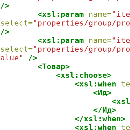
/>
<xsl:param
name=
"it
select=
"properties/group/pr
/>
<xsl:param
name=
"it
select=
"properties/group/pr
alue"
/>
<Товар>
<xsl:choose>
<xsl:when
t
<Ид>
<xs
</Ид>
</xsl:when>
<xsl:when
t