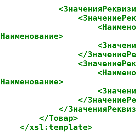
<ЗначенияРеквиз
<ЗначениеРе
<Наимен
Наименование>
<Значен
</ЗначениеР
<ЗначениеРе
<Наимен
Наименование>
<Значен
</ЗначениеР
</ЗначенияРекви
</Товар>
</xsl:template>