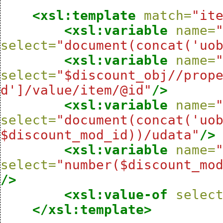
<xsl:template
match=
"it
<xsl:variable
name=
select=
"document(concat('uo
<xsl:variable
name=
select=
"$discount_obj//prop
d']/value/item/@id"
/>
<xsl:variable
name=
select=
"document(concat('uob
$discount_mod_id))/udata"
/>
<xsl:variable
name=
select=
"number($discount_mo
/>
<xsl:value-of
selec
</xsl:template>