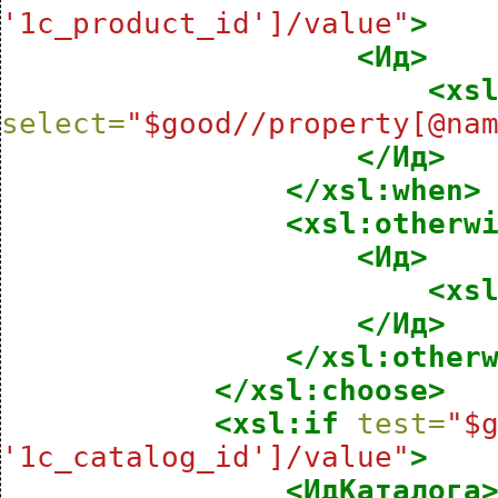
'1c_product_id']/value"
>
<Ид>
<xs
select=
"$good//property[@na
</Ид>
</xsl:when>
<xsl:otherw
<Ид>
<xs
</Ид>
</xsl:other
</xsl:choose>
<xsl:if
test=
"$g
'1c_catalog_id']/value"
>
<ИдКаталога