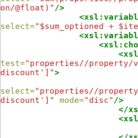
on/@float)"
/>
<xsl:variab
select=
"$sum_optioned + $it
<xsl:variab
<xsl:ch
<xs
test=
"properties//property/
discount']"
>
select=
"properties//propert
discount']"
mode=
"disc"
/>
</x
<xs
</x