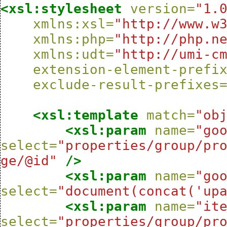
<xsl:stylesheet
version=
"1.
xmlns:xsl=
"http://www.w
xmlns:php=
"http://php.n
xmlns:udt=
"http://umi-c
extension-element-prefi
exclude-result-prefixes
<xsl:template
match=
"ob
<xsl:param
name=
"go
select=
"properties/group/pr
ge/@id"
/>
<xsl:param
name=
"go
select=
"document(concat('up
<xsl:param
name=
"it
select=
"properties/group/pr