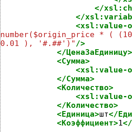
</xsl:c
</xsl:varia
<xsl:value-
number($origin_price * ( (10
0.01 ), '#.##')"
/>
</ЦенаЗаЕдиницу
<Сумма>
<xsl:value-
</Сумма>
<Количество>
<xsl:value-
</Количество>
<Единица>
шт
</Ед
<Коэффициент>
1
<