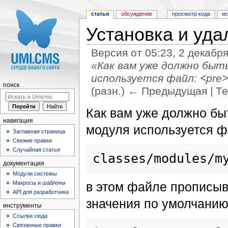
статья
обсуждение
просмотр кода
и
Установка и уд
Версия от 05:23, 2 декабр
«Как вам уже должно быть
используется файл: <pre>
поиск
(разн.) ← Предыдущая | Те
Перейти к:
навигация
,
поиск
Как вам уже должно быт
навигация
модуля используется ф
Заглавная страница
Свежие правки
Случайная статья
документация
Модули системы
Макросы и шаблоны
в этом файле прописыв
API для разработчика
значения по умолчанию,
инструменты
Ссылки сюда
Связанные правки