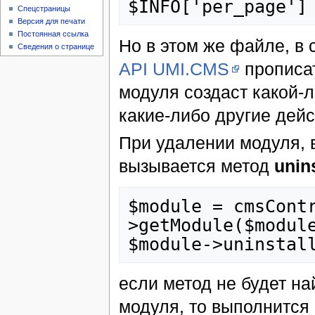
Спецстраницы
Версия для печати
Постоянная ссылка
Но в этом же файле, в
Сведения о странице
API UMI.CMS
прописат
модуля создаст какой-
какие-либо другие дейс
При удалении модуля, 
вызывается метод
unins
$module	= cmsController::getInstance()-
>getModule($module
если метод не будет на
модуля, то выполнится