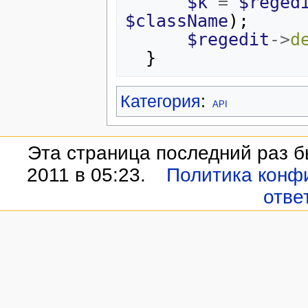
$k
=
$reged
$className
);
$regedit
->
d
}
Категория
:
API
Эта страница последний раз б
2011 в 05:23.
Политика конф
отве