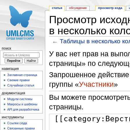
статья
обсуждение
просмотр кода
Просмотр исход
в несколько кол
←
Таблицы в несколько ко
Перейти к:
навигация
,
поиск
поиск
У вас нет прав на вып
страницы» по следующ
навигация
Запрошенное действие 
Заглавная страница
Свежие правки
группы «
Участники
»
Случайная статья
документация
Вы можете просмотреть
Модули системы
Макросы и шаблоны
страницы.
API для разработчика
инструменты
Ссылки сюда
Связанные правки