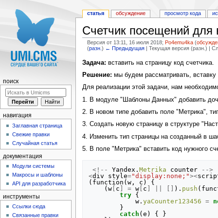
статья
обсуждение
просмотр кода
и
Счетчик посещений для 
Версия от 13:11, 16 июля 2018;
Po4emu4ka
(
обсужде
(
разн.
)
← Предыдущая
| Текущая версия (разн.) | 
Перейти к:
навигация
,
поиск
Задача:
вставить на страницу код счетчика.
Решение:
мы будем рассматривать, вставку 
поиск
Для реализации этой задачи, нам необходи
1. В модуле "Шаблоны Данных" добавить доче
2. В новом типе добавить поле "Метрика", тип
навигация
3. Создать новую страницу в структуре "Наст
Заглавная страница
Свежие правки
4. Изменить тип страницы на созданный в ша
Случайная статья
5. В поле "Метрика" вставить код нужного сч
документация
Модули системы
<!--
Yandex
.
Metrika
counter
-->
Макросы и шаблоны
<
div
style
=
"display:none;"
><
scrip
(
function
(
w
,
c
)
{
API для разработчика
(
w
[
c
]
=
w
[
c
]
||
[]
).
push
(
func
try
{
инструменты
w
.
yaCounter123456
=
n
Ссылки сюда
}
catch
(
e
)
{
}
Связанные правки