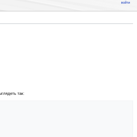
войти
ыглядеть так: