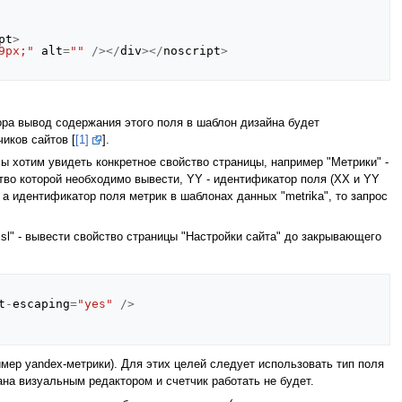
pt
>
9px;"
alt
=
""
/></
div
></
noscript
>
тора вывод содержания этого поля в шаблон дизайна будет
иков сайтов [
[1]
].
мы хотим увидеть конкретное свойство страницы, например "Метрики" -
йство которой необходимо вывести, YY - идентификатор поля (XX и YY
/), а идентификатор поля метрик в шаблонах данных "metrika", то запрос
xsl" - вывести свойство страницы "Настройки сайта" до закрывающего
t
-
escaping
=
"yes"
/>
имер yandex-метрики). Для этих целей следует использовать тип поля
ана визуальным редактором и счетчик работать не будет.