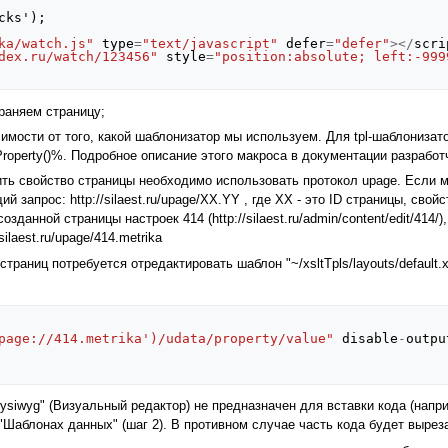
cks
'
);
ka/watch.js"
type
=
"text/javascript"
defer
=
"defer"
></
scri
dex.ru/watch/123456"
style
=
"position:absolute; left:-999
храняем страницу;
симости от того, какой шаблонизатор мы используем. Для tpl-шаблониза
operty()%. Подробное описание этого макроса в документации разработч
чить свойство страницы необходимо использовать протокол upage. Если 
 запрос: httр://silaest.ru/upage/XX.YY , где XX - это ID страницы, сво
озданной страницы настроек 414 (httр://silaest.ru/admin/content/edit/414
laest.ru/upage/414.metrika
траниц потребуется отредактировать шаблон "~/xsltTpls/layouts/default.
page://414.metrika')/udata/property/value"
disable
-
outpu
ysiwyg" (Визуальный редактор) не предназначен для вставки кода (напр
 "Шаблонах данных" (шаг 2). В противном случае часть кода будет вырез