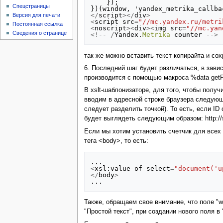
});
Спецстраницы
})(
window
,
'
yandex_metrika_callba
</
script
></
div
>
Версия для печати
<
script
src
=
"//mc.yandex.ru/metri
Постоянная ссылка
<
noscript
><
div
><
img
src
=
"//mc.yan
Сведения о странице
<!--
/
Yandex
.
Metrika
counter
-->
так же можно вставить текст копирайта и со
6. Последний шаг будет различаться, в зави
производится с помощью макроса %data getPr
В xslt-шаблонизаторе, для того, чтобы полу
вводим в адресной строке браузера следующий
следует разделить точкой). То есть, если ID с
будет выглядеть следующим образом: httр://si
Если мы хотим установить счетчик для всех с
тега <body>, то есть:
...
<
xsl
:
value
-
of
select
=
"document('u
</
body
>
...
Также, обращаем свое внимание, что поле "w
"Простой текст", при создании нового поля в