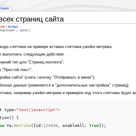
стория
всех страниц сайта
ние
|
вклад
)
Следующая → (разн.)
кода счетчика на примере вставки счетчика yandex-метрика.
мо выполнить следующие действия:
рний тип для "Страниц контента";
 "Простой текст";
ройки сайта" (снять галочку "Отображать в меню");
блонах данных (изменяется в "дополнительных настройках" страниц);
етчика, например yandex-метрики и примерно код этого счетчика будет в
t
type
=
"text/javascript"
>
tion
()
{
ew
Ya
.
Metrika
({
id
:
123456
,
enableAll
:
true
});