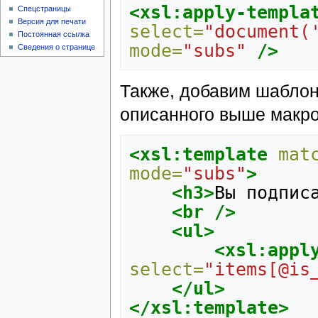
<xsl:apply-templa
Спецстраницы
Версия для печати
select=
"document(
Постоянная ссылка
mode=
"subs"
/>
Сведения о странице
Также, добавим шаблон
описанного выше макро
<xsl:template
mat
mode=
"subs"
>
<h3>
Вы
подпис
<br
/>
<ul>
<xsl:appl
select=
"items[@is
</ul>
</xsl:template>