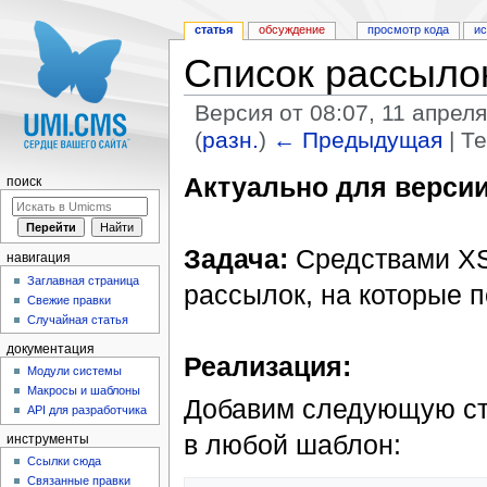
статья
обсуждение
просмотр кода
и
Список рассыло
Версия от 08:07, 11 апрел
(
разн.
)
← Предыдущая
| Т
Перейти к:
навигация
,
поиск
Актуально для версии 
поиск
Задача:
Средствами XS
навигация
Заглавная страница
рассылок, на которые 
Свежие правки
Случайная статья
документация
Реализация:
Модули системы
Макросы и шаблоны
Добавим следующую стр
API для разработчика
в любой шаблон:
инструменты
Ссылки сюда
Связанные правки