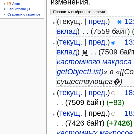
изменения.
Atom
Спецстраницы
Сведения о странице
(текущ. |
пред.
)
12
вклад
)
‎
. .
(7559 байт)
(
текущ.
|
пред.
)
13
вклад
)
‎
м
. .
(7509 бай
кастомного макроса 
getObjectList)
» в «[[
существующег�)
(
текущ.
|
пред.
)
18
. .
(7509 байт)
(+83)
(
текущ.
| пред.)
18
. .
(7426 байт)
(+7426)
кастомных макросов