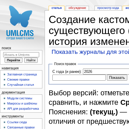
статья
обсуждение
просмотр кода
и
Создание кастом
существующего (
история измене
поиск
Показать журналы для это
Перейти к:
навигация
,
поиск
Поиск правок
навигация
С года (и ранее):
Заглавная страница
Свежие правки
Случайная статья
Выбор версий: отметьте
документация
Модули системы
сравнить, и нажмите
Ср
Макросы и шаблоны
API для разработчика
Пояснения:
(текущ.)
— 
инструменты
отличия от предшеств
Ссылки сюда
Связанные правки