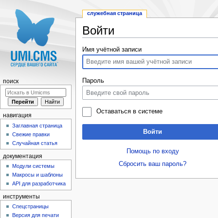
служебная страница
Войти
Перейти к:
навигация
,
поиск
Имя учётной записи
Пароль
поиск
Оставаться в системе
навигация
Заглавная страница
Войти
Свежие правки
Случайная статья
Помощь по входу
документация
Сбросить ваш пароль?
Модули системы
Макросы и шаблоны
API для разработчика
инструменты
Спецстраницы
Версия для печати