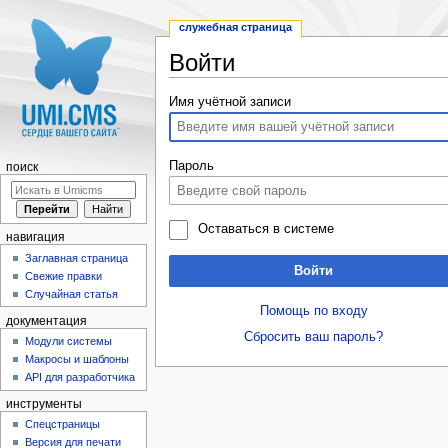
служебная страница
Войти
Перейти к:
навигация
,
поиск
Имя учётной записи
Пароль
поиск
Оставаться в системе
навигация
Заглавная страница
Войти
Свежие правки
Случайная статья
Помощь по входу
документация
Сбросить ваш пароль?
Модули системы
Макросы и шаблоны
API для разработчика
инструменты
Спецстраницы
Версия для печати