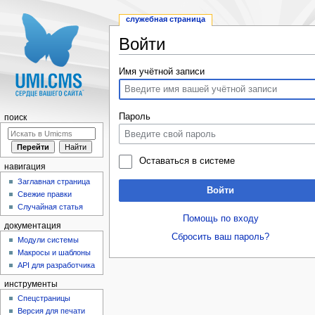
служебная страница
Войти
Перейти к:
навигация
,
поиск
Имя учётной записи
Пароль
поиск
Оставаться в системе
навигация
Заглавная страница
Войти
Свежие правки
Случайная статья
Помощь по входу
документация
Сбросить ваш пароль?
Модули системы
Макросы и шаблоны
API для разработчика
инструменты
Спецстраницы
Версия для печати