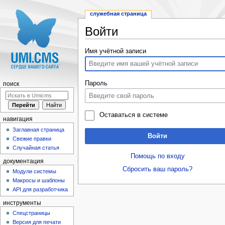
служебная страница
Войти
Перейти к:
навигация
,
поиск
Имя учётной записи
Пароль
поиск
Оставаться в системе
навигация
Заглавная страница
Войти
Свежие правки
Случайная статья
Помощь по входу
документация
Сбросить ваш пароль?
Модули системы
Макросы и шаблоны
API для разработчика
инструменты
Спецстраницы
Версия для печати