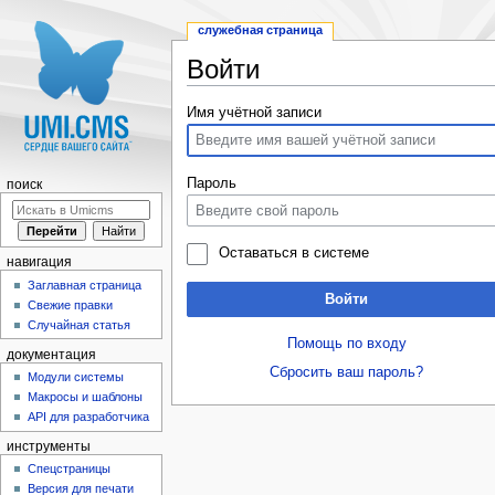
служебная страница
Войти
Перейти к:
навигация
,
поиск
Имя учётной записи
Пароль
поиск
Оставаться в системе
навигация
Заглавная страница
Войти
Свежие правки
Случайная статья
Помощь по входу
документация
Сбросить ваш пароль?
Модули системы
Макросы и шаблоны
API для разработчика
инструменты
Спецстраницы
Версия для печати