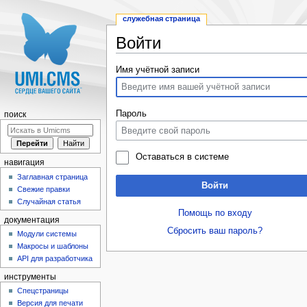
служебная страница
Войти
Перейти к:
навигация
,
поиск
Имя учётной записи
Пароль
поиск
Оставаться в системе
навигация
Заглавная страница
Войти
Свежие правки
Случайная статья
Помощь по входу
документация
Сбросить ваш пароль?
Модули системы
Макросы и шаблоны
API для разработчика
инструменты
Спецстраницы
Версия для печати