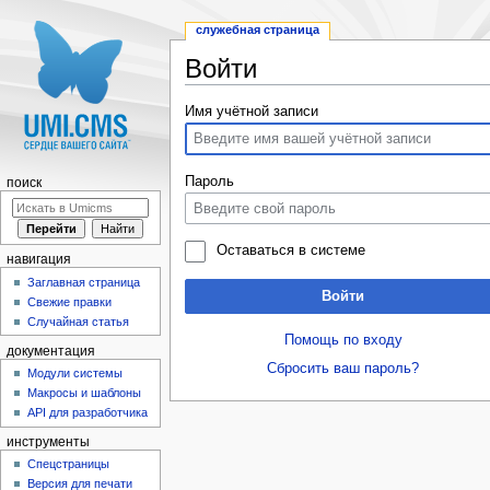
служебная страница
Войти
Перейти к:
навигация
,
поиск
Имя учётной записи
Пароль
поиск
Оставаться в системе
навигация
Заглавная страница
Войти
Свежие правки
Случайная статья
Помощь по входу
документация
Сбросить ваш пароль?
Модули системы
Макросы и шаблоны
API для разработчика
инструменты
Спецстраницы
Версия для печати