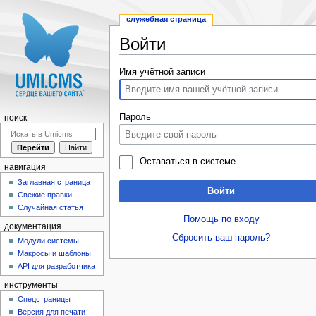
служебная страница
Войти
Перейти к:
навигация
,
поиск
Имя учётной записи
Пароль
поиск
Оставаться в системе
навигация
Заглавная страница
Войти
Свежие правки
Случайная статья
Помощь по входу
документация
Сбросить ваш пароль?
Модули системы
Макросы и шаблоны
API для разработчика
инструменты
Спецстраницы
Версия для печати