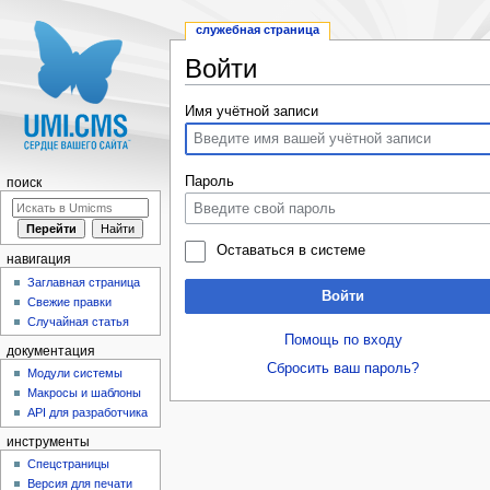
служебная страница
Войти
Перейти к:
навигация
,
поиск
Имя учётной записи
Пароль
поиск
Оставаться в системе
навигация
Заглавная страница
Войти
Свежие правки
Случайная статья
Помощь по входу
документация
Сбросить ваш пароль?
Модули системы
Макросы и шаблоны
API для разработчика
инструменты
Спецстраницы
Версия для печати