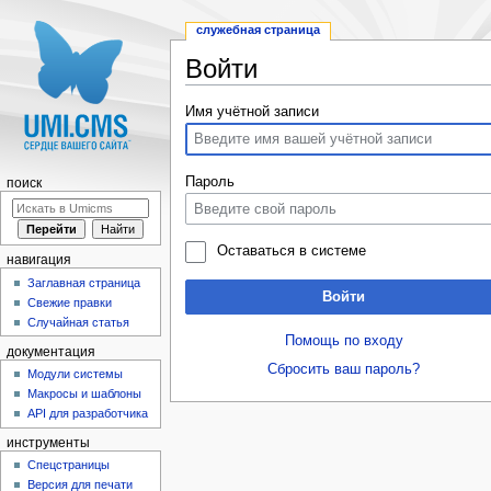
служебная страница
Войти
Перейти к:
навигация
,
поиск
Имя учётной записи
Пароль
поиск
Оставаться в системе
навигация
Заглавная страница
Войти
Свежие правки
Случайная статья
Помощь по входу
документация
Сбросить ваш пароль?
Модули системы
Макросы и шаблоны
API для разработчика
инструменты
Спецстраницы
Версия для печати