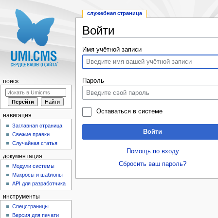
служебная страница
Войти
Перейти к:
навигация
,
поиск
Имя учётной записи
Пароль
поиск
Оставаться в системе
навигация
Заглавная страница
Войти
Свежие правки
Случайная статья
Помощь по входу
документация
Сбросить ваш пароль?
Модули системы
Макросы и шаблоны
API для разработчика
инструменты
Спецстраницы
Версия для печати