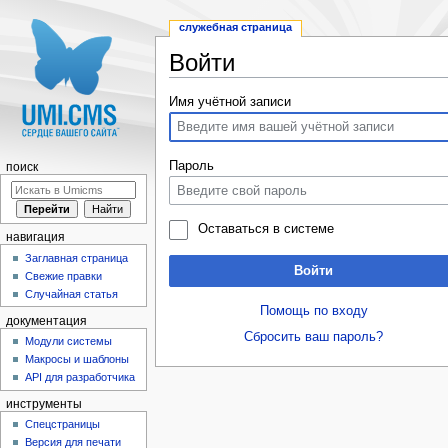
служебная страница
Войти
Перейти к:
навигация
,
поиск
Имя учётной записи
Пароль
поиск
Оставаться в системе
навигация
Заглавная страница
Войти
Свежие правки
Случайная статья
Помощь по входу
документация
Сбросить ваш пароль?
Модули системы
Макросы и шаблоны
API для разработчика
инструменты
Спецстраницы
Версия для печати